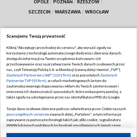
OPOLE
/
POZNAŃ
/
RZESZÓW
/
SZCZECIN
/
WARSZAWA
/
WROCŁAW
Szanujemy Twoją prywatność
Dołącz do nas:
Kliknij "Akceptuję i przechodzę do serwisu", aby wyrazić zgody na
korzystanie z technologii automatycznego śledzenia i zbierania danych,
TVP
dostęp do informacji na Twoim urządzeniu końcowym i ich
Abonament TVP
przechowywanie oraz na przetwarzanie Twoich danych osobowych przez
Regulamin TVP
nas, czyli Telewizję Polską S.A. w likwidacji (zwaną dalej również „TVP”),
Emisja w TVP
Polityka prywatności
Zaufanych Partnerów z IAB* (1201 firm)
oraz pozostałych
Zaufanych
Partnerów TVP (93 firm)
, w celach marketingowych (w tym do
Centrum informacji TVP
Moje zgody
zautomatyzowanego dopasowania reklam do Twoich zainteresowań i
mierzenia ich skuteczności) i pozostałych, które wskazujemy poniżej, a
Naziemna Telewizja Cyfrowa
Pomoc
także zgody na udostępnianie przez nas identyfikatora PPID do Google.
Sklep TVP
Biuro reklamy
Twoje dane osobowe zbierane podczas odwiedzania przez Ciebie naszych
Rada Programowa
Kontakt
poszczególnych serwisów
zwanych dalej „Portalem”, w tym informacje
zapisywane za pomocą technologii takich jak: pliki cookie, sygnalizatory
System NOS
WWW lub innych podobnych technologii umożliwiających świadczenie
dopasowanych i bezpiecznych usług, personalizację treści oraz reklam,
Informacje o nadawcy
Kanały
udostępnianie funkcji mediów społecznościowych oraz analizowanie