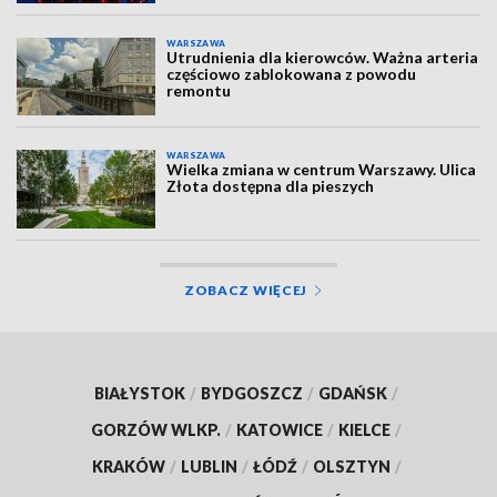
WARSZAWA
Utrudnienia dla kierowców. Ważna arteria
częściowo zablokowana z powodu
remontu
WARSZAWA
Wielka zmiana w centrum Warszawy. Ulica
Złota dostępna dla pieszych
ZOBACZ WIĘCEJ
BIAŁYSTOK
/
BYDGOSZCZ
/
GDAŃSK
/
GORZÓW WLKP.
/
KATOWICE
/
KIELCE
/
KRAKÓW
/
LUBLIN
/
ŁÓDŹ
/
OLSZTYN
/