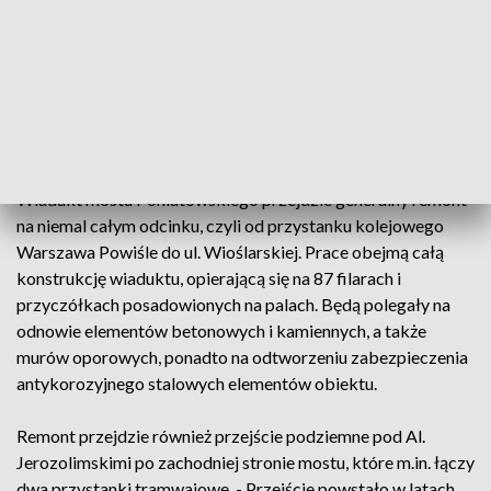
wykonawcę. Wcześniej oferty były zbyt drogie. Obecna jest
o ponad 11 milionów złotych tańsza niż w pierwotnym
przetargu. Wiadukt mostu Poniatowskiego przejdzie
generalny remont na niemal całym odcinku, czyli od
przystanku kolejowego Warszawa Powiśle do ulicy
Wioślarskiej.
Wiadukt mostu Poniatowskiego przejdzie generalny remont
na niemal całym odcinku, czyli od przystanku kolejowego
Warszawa Powiśle do ul. Wioślarskiej. Prace obejmą całą
konstrukcję wiaduktu, opierającą się na 87 filarach i
przyczółkach posadowionych na palach. Będą polegały na
odnowie elementów betonowych i kamiennych, a także
murów oporowych, ponadto na odtworzeniu zabezpieczenia
antykorozyjnego stalowych elementów obiektu.
Remont przejdzie również przejście podziemne pod Al.
Jerozolimskimi po zachodniej stronie mostu, które m.in. łączy
dwa przystanki tramwajowe. - Przejście powstało w latach