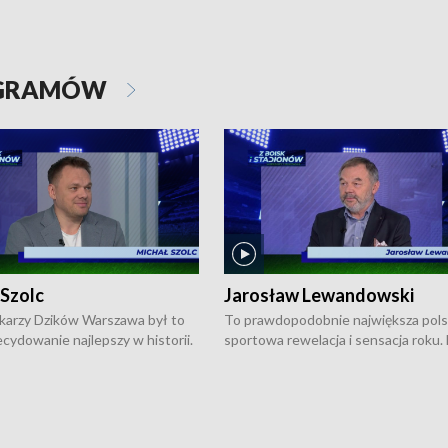
OGRAMÓW
 Szolc
Jarosław Lewandowski
karzy Dzików Warszawa był to
To prawdopodobnie największa pol
cydowanie najlepszy w historii.
sportowa rewelacja i sensacja roku.
pierwszy raz sięgnęli po
Chwalińska podbiła serca całej Pols
rodowe trofeum, wygrywając
kortach imienia Rolanda Garrosa w
ocno Europejską. Potem zaczęli
wielkoszlemowym turnieju French 
ekstraklasę. Po sezonie
przebijała się przez kwalifikacje, wyg
ym zadebiutowali w fazie play-
aż dziewięć pojedynków i dopiero w 