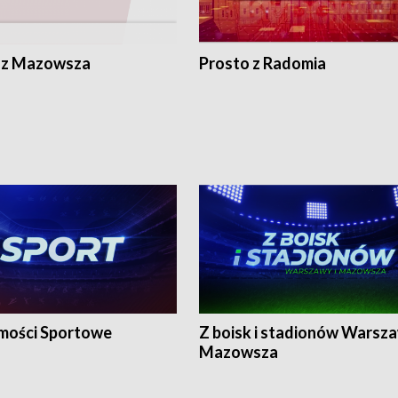
 z Mazowsza
Prosto z Radomia
ości Sportowe
Z boisk i stadionów Warsza
Mazowsza