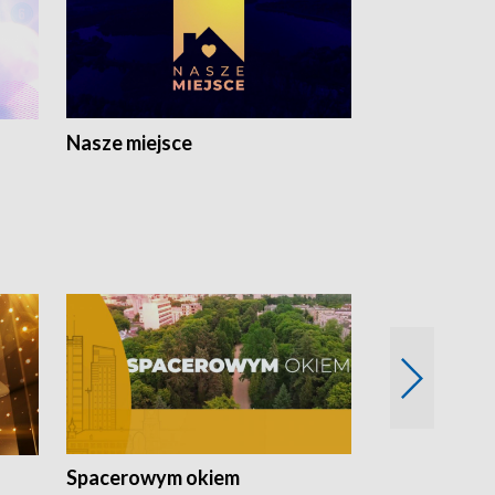
Nasze miejsce
Spacerowym okiem
Filmowe spo