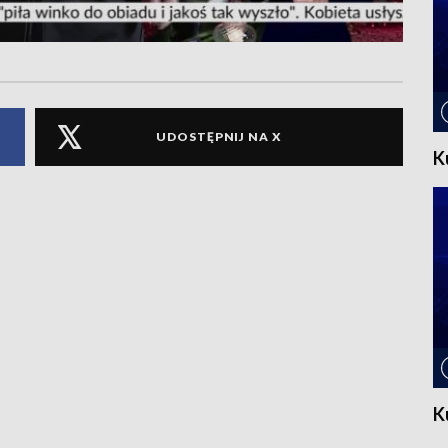
UDOSTĘPNIJ NA X
K
K