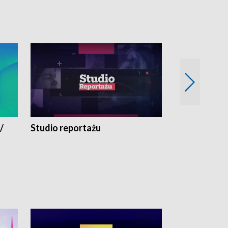
/
Studio reportażu
Eksperyment