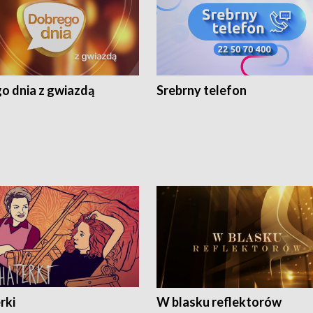
o dnia z gwiazdą
Srebrny telefon
rki
W blasku reflektorów