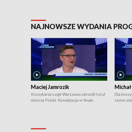
NAJNOWSZE WYDANIA PR
Maciej Jamrozik
Michał
Koszykarze Legii Warszawa obronili tytuł
Dla koszy
mistrza Polski. Rywalizacja w finale
sezon zde
ekstraklasy toczyła się do czterech
Najpierw 
zwycięstw i dopiero ostatni, siódmy mecz
międzyna
okazał się decydujący. W hali przy
Ligę Półn
Obrońców Tobruku na Bemowie
podbijać 
podopieczni estońskiego trenera Heiko
zasadnicz