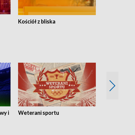
Kościół z bliska
wy i
Weterani sportu
Najlepsi Sp
2024