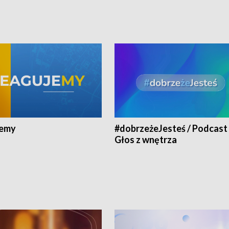
jemy
#dobrzeżeJesteś / Podcast 
Głos z wnętrza