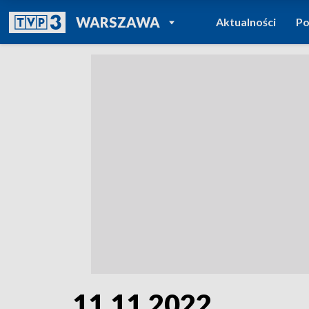
POWRÓT DO
WARSZAWA
Aktualności
Po
TVP REGIONY
11.11.2022