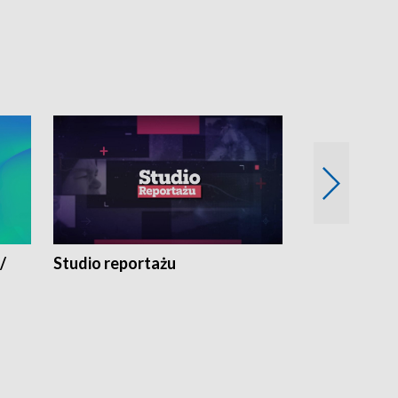
/
Studio reportażu
Eksperyment