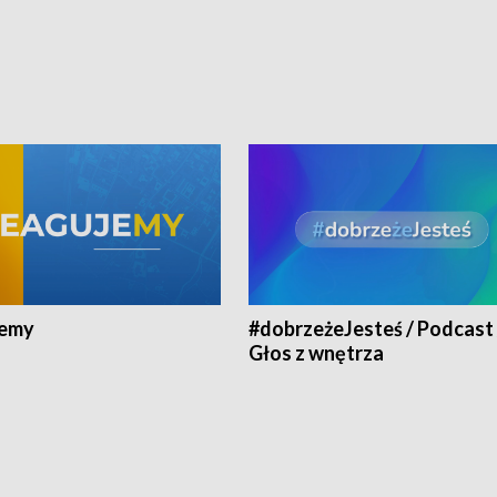
jemy
#dobrzeżeJesteś / Podcast 
Głos z wnętrza