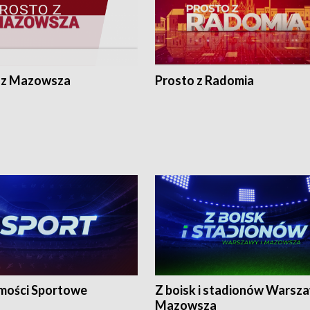
 z Mazowsza
Prosto z Radomia
ości Sportowe
Z boisk i stadionów Warsza
Mazowsza