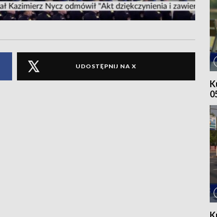
UDOSTĘPNIJ NA X
K
0
K