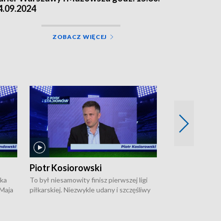
4.09.2024
ZOBACZ WIĘCEJ
Piotr Kosiorowski
Tomasz Mat
ska
To był niesamowity finisz pierwszej ligi
Robert Lewandow
 Maja
piłkarskiej. Niezwykle udany i szczęśliwy
przygodę z Barc
ki na
dla Polonii Warszawa, która w ostatnich
Saternusa jest p
sekundach wywalczyła prawo gry w
Tomasz Matuszews
Open
barażach o ekstraklasę. W Magazynie
opowiada o począ