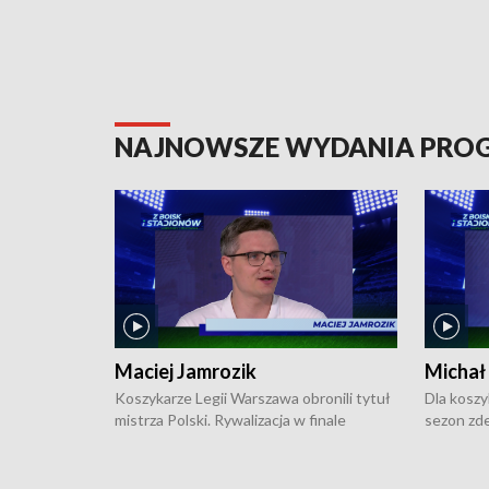
NAJNOWSZE WYDANIA PR
Maciej Jamrozik
Michał
Koszykarze Legii Warszawa obronili tytuł
Dla koszy
mistrza Polski. Rywalizacja w finale
sezon zde
ekstraklasy toczyła się do czterech
Najpierw 
zwycięstw i dopiero ostatni, siódmy mecz
międzyna
okazał się decydujący. W hali przy
Ligę Półn