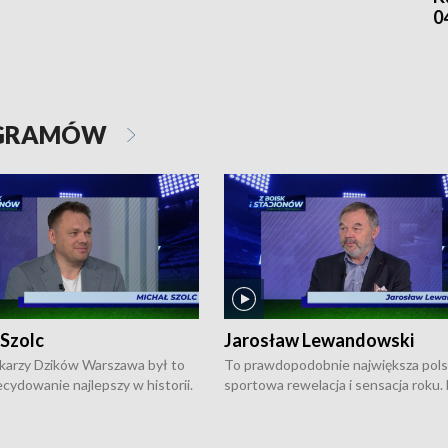
0
OGRAMÓW
 Szolc
Jarosław Lewandowski
karzy Dzików Warszawa był to
To prawdopodobnie największa pol
cydowanie najlepszy w historii.
sportowa rewelacja i sensacja roku.
pierwszy raz sięgnęli po
Chwalińska podbiła serca całej Pols
rodowe trofeum, wygrywając
kortach imienia Rolanda Garrosa w
ocno Europejską. Potem zaczęli
wielkoszlemowym turnieju French 