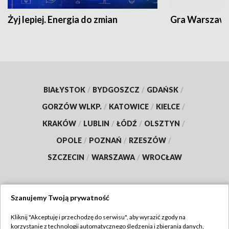
Żyj lepiej. Energia do zmian
Gra Warszaw
BIAŁYSTOK
/
BYDGOSZCZ
/
GDAŃSK
/
GORZÓW WLKP.
/
KATOWICE
/
KIELCE
/
KRAKÓW
/
LUBLIN
/
ŁÓDŹ
/
OLSZTYN
/
OPOLE
/
POZNAŃ
/
RZESZÓW
/
SZCZECIN
/
WARSZAWA
/
WROCŁAW
Szanujemy Twoją prywatność
Dołącz do nas:
Kliknij "Akceptuję i przechodzę do serwisu", aby wyrazić zgody na
korzystanie z technologii automatycznego śledzenia i zbierania danych,
TVP