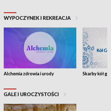
WYPOCZYNEK I REKREACJA
Alchemia zdrowia i urody
Skarby kół go
GALE I UROCZYSTOŚCI