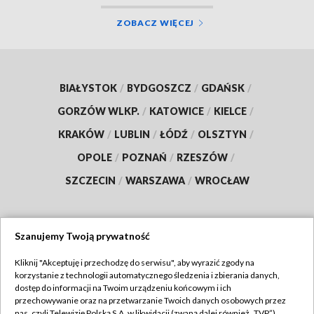
ZOBACZ WIĘCEJ
BIAŁYSTOK
/
BYDGOSZCZ
/
GDAŃSK
/
GORZÓW WLKP.
/
KATOWICE
/
KIELCE
/
KRAKÓW
/
LUBLIN
/
ŁÓDŹ
/
OLSZTYN
/
OPOLE
/
POZNAŃ
/
RZESZÓW
/
SZCZECIN
/
WARSZAWA
/
WROCŁAW
Szanujemy Twoją prywatność
Dołącz do nas:
Kliknij "Akceptuję i przechodzę do serwisu", aby wyrazić zgody na
korzystanie z technologii automatycznego śledzenia i zbierania danych,
TVP
dostęp do informacji na Twoim urządzeniu końcowym i ich
Abonament TVP
przechowywanie oraz na przetwarzanie Twoich danych osobowych przez
Regulamin TVP
nas, czyli Telewizję Polską S.A. w likwidacji (zwaną dalej również „TVP”),