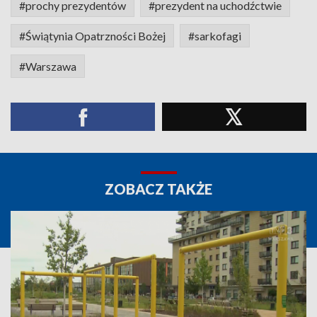
#prochy prezydentów
#prezydent na uchodźctwie
#Świątynia Opatrzności Bożej
#sarkofagi
#Warszawa
ZOBACZ TAKŻE