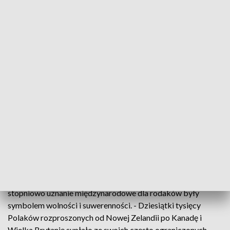
Ostrowskiego wylądował w sobotę o godz. 13 na płycie
warszawskiego lotniska wojskowego. - Dzięki ich
wytrwałości naród trwał przez dziesięciolecia w niewoli
komunistycznej. I dotrwał - powiedział Mateusz
Morawiecki, premier RP.
Uroczysty kondukt żałobny przewiózł trumny ze szczątkami
prezydentów ulicami Warszawy do Świątyni Opatrzności
Bożej. - Wołajmy więc: Dobry Jezu a nasz Panie daj im
wieczne spoczywanie. Bo przecież nie żyli dla siebie, ale dla
innych i w całym życiu należeli do Ciebie - powiedział kard.
Kazimierz Nycz, metropolita warszawski.
Władze RP na uchodźstwie były legalną kontynuacją rządów
II RP. Jej trwanie wynikało z zasady legalizmu. Choć traciły
stopniowo uznanie międzynarodowe dla rodaków były
symbolem wolności i suwerenności. - Dziesiątki tysięcy
Polaków rozproszonych od Nowej Zelandii po Kanadę i
Wielka Brytanię supłało ze swoich często ograniczonych