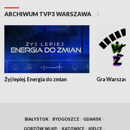
ARCHIWUM TVP3 WARSZAWA
Żyj lepiej. Energia do zmian
Gra Warszaw
BIAŁYSTOK
/
BYDGOSZCZ
/
GDAŃSK
/
GORZÓW WLKP.
/
KATOWICE
/
KIELCE
/