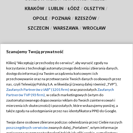
KRAKÓW
/
LUBLIN
/
ŁÓDŹ
/
OLSZTYN
/
OPOLE
/
POZNAŃ
/
RZESZÓW
/
SZCZECIN
/
WARSZAWA
/
WROCŁAW
Szanujemy Twoją prywatność
Dołącz do nas:
Kliknij "Akceptuję i przechodzę do serwisu", aby wyrazić zgody na
korzystanie z technologii automatycznego śledzenia i zbierania danych,
TVP
dostęp do informacji na Twoim urządzeniu końcowym i ich
Abonament TVP
przechowywanie oraz na przetwarzanie Twoich danych osobowych przez
Regulamin TVP
nas, czyli Telewizję Polską S.A. w likwidacji (zwaną dalej również „TVP”),
Emisja w TVP
Zaufanych Partnerów z IAB* (1201 firm)
oraz pozostałych
Zaufanych
Polityka prywatności
Partnerów TVP (93 firm)
, w celach marketingowych (w tym do
Centrum informacji TVP
Moje zgody
zautomatyzowanego dopasowania reklam do Twoich zainteresowań i
mierzenia ich skuteczności) i pozostałych, które wskazujemy poniżej, a
Naziemna Telewizja Cyfrowa
Pomoc
także zgody na udostępnianie przez nas identyfikatora PPID do Google.
Sklep TVP
Biuro reklamy
Twoje dane osobowe zbierane podczas odwiedzania przez Ciebie naszych
Rada Programowa
poszczególnych serwisów
zwanych dalej „Portalem”, w tym informacje
Kontakt
zapisywane za pomocą technologii takich jak: pliki cookie, sygnalizatory