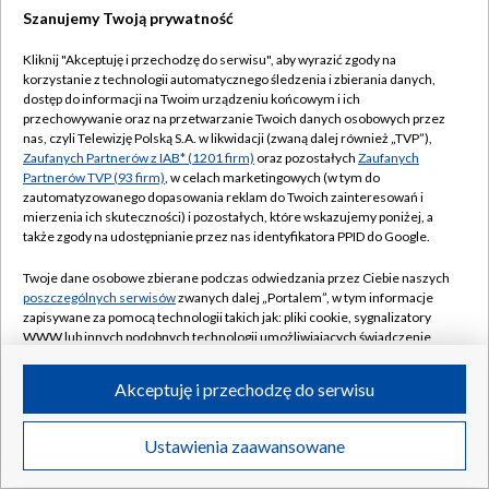
Szanujemy Twoją prywatność
Kliknij "Akceptuję i przechodzę do serwisu", aby wyrazić zgody na
korzystanie z technologii automatycznego śledzenia i zbierania danych,
dostęp do informacji na Twoim urządzeniu końcowym i ich
przechowywanie oraz na przetwarzanie Twoich danych osobowych przez
nas, czyli Telewizję Polską S.A. w likwidacji (zwaną dalej również „TVP”),
Zaufanych Partnerów z IAB* (1201 firm)
oraz pozostałych
Zaufanych
Partnerów TVP (93 firm)
, w celach marketingowych (w tym do
zautomatyzowanego dopasowania reklam do Twoich zainteresowań i
mierzenia ich skuteczności) i pozostałych, które wskazujemy poniżej, a
także zgody na udostępnianie przez nas identyfikatora PPID do Google.
Twoje dane osobowe zbierane podczas odwiedzania przez Ciebie naszych
poszczególnych serwisów
zwanych dalej „Portalem”, w tym informacje
zapisywane za pomocą technologii takich jak: pliki cookie, sygnalizatory
WWW lub innych podobnych technologii umożliwiających świadczenie
dopasowanych i bezpiecznych usług, personalizację treści oraz reklam,
udostępnianie funkcji mediów społecznościowych oraz analizowanie
Akceptuję i przechodzę do serwisu
ruchu w Internecie.
Twoje dane osobowe zbierane podczas odwiedzania przez Ciebie
Ustawienia zaawansowane
poszczególnych serwisów
na Portalu, takie jak adresy IP, identyfikatory
Twoich urządzeń końcowych i identyfikatory plików cookie, informacje o