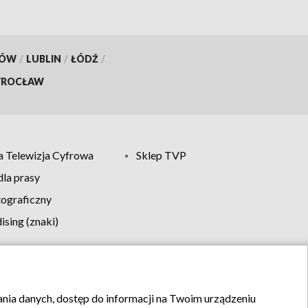
KÓW
/
LUBLIN
/
ŁÓDŹ
/
ROCŁAW
 Telewizja Cyfrowa
Sklep TVP
la prasy
tograficzny
sing (znaki)
klamy
Kontakt
rania danych, dostęp do informacji na Twoim urządzeniu