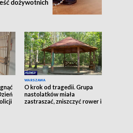
eść dożywotnich
WARSZAWA
ągnąć
O krok od tragedii. Grupa
Dzień
nastolatków miała
licji
zastraszać, zniszczyć rower i
grozić nożem