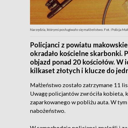
Narzędzia, którymi posługiwało się małżeństwo. Fot.: Policja 
Policjanci z powiatu makowskie
okradało kościelne skarbonki. P
objazd ponad 20 kościołów. W i
kilkaset złotych i klucze do jed
Małżeństwo zostało zatrzymane 11 lis
Uwagę policjantów zwróciła kobieta, k
zaparkowanego w pobliżu auta. W tym 
nabożeństwo.
W samochodzie policjanci znaleźli i z