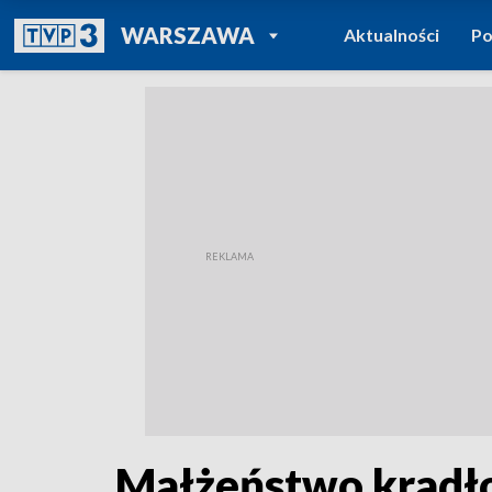
POWRÓT DO
WARSZAWA
Aktualności
Po
TVP REGIONY
Małżeństwo kradło 