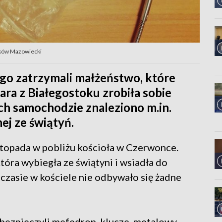
Maków Mazowiecki
go zatrzymali małżeństwo, które
ara z Białegostoku zrobiła sobie
ch samochodzie znaleziono m.in.
nej ze świątyń.
topada w pobliżu kościoła w Czerwonce.
tóra wybiegła ze świątyni i wsiadła do
czasie w kościele nie odbywało się żadne
abezpieczyli mefedron, klucze, metalowy