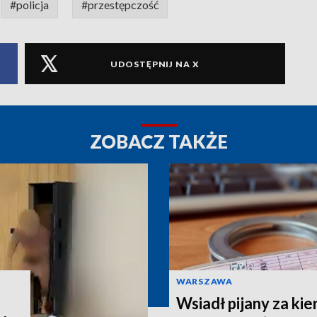
#policja
#przestępczość
UDOSTĘPNIJ NA X
ZOBACZ TAKŻE
WARSZAWA
Wsiadł pijany za kie