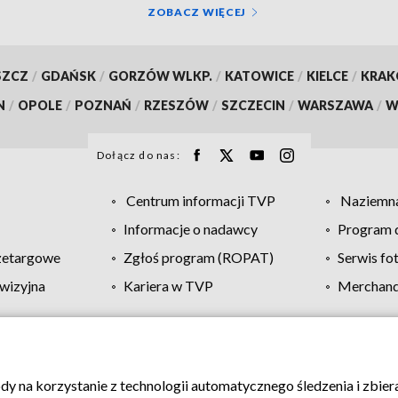
ZOBACZ WIĘCEJ
SZCZ
/
GDAŃSK
/
GORZÓW WLKP.
/
KATOWICE
/
KIELCE
/
KRA
N
/
OPOLE
/
POZNAŃ
/
RZESZÓW
/
SZCZECIN
/
WARSZAWA
/
W
Dołącz do nas:
Centrum informacji TVP
Naziemna
Informacje o nadawcy
Program d
zetargowe
Zgłoś program (ROPAT)
Serwis fo
wizyjna
Kariera w TVP
Merchandi
Polityka prywatności
Moje zgody
Pomoc
Biuro re
ody na korzystanie z technologii automatycznego śledzenia i zbie