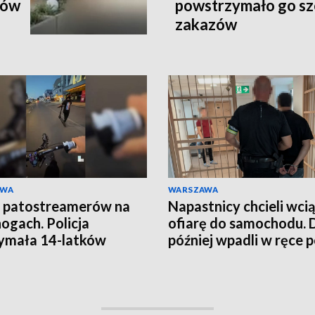
ków
powstrzymało go sz
zakazów
AWA
WARSZAWA
 patostreamerów na
Napastnicy chcieli wci
nogach. Policja
ofiarę do samochodu. 
ymała 14-latków
później wpadli w ręce po