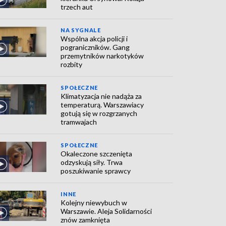
trzech aut
NA SYGNALE
Wspólna akcja policji i
pograniczników. Gang
przemytników narkotyków
rozbity
SPOŁECZNE
Klimatyzacja nie nadąża za
temperaturą. Warszawiacy
gotują się w rozgrzanych
tramwajach
SPOŁECZNE
Okaleczone szczenięta
odzyskują siły. Trwa
poszukiwanie sprawcy
INNE
Kolejny niewybuch w
Warszawie. Aleja Solidarności
znów zamknięta