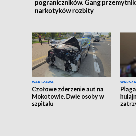
pograniczników. Gang przemytni
narkotyków rozbity
WARSZAWA
WARSZ
Czołowe zderzenie aut na
Plaga
Mokotowie. Dwie osoby w
hulaj
szpitalu
zatrz