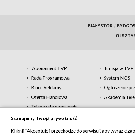
BIAŁYSTOK
/
BYDGO
OLSZTY
Abonament TVP
Emisja w TVP
Rada Programowa
System NOS
Biuro Reklamy
Ogłoszenie pr
Oferta Handlowa
Akademia Tele
Telegazeta ogłoszenia
Szanujemy Twoją prywatność
Regulamin TVP
Kliknij "Akceptuję i przechodzę do serwisu", aby wyrazić zg