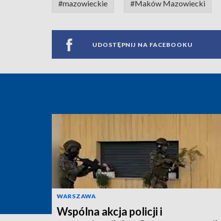
#mazowieckie
#Maków Mazowiecki
UDOSTĘPNIJ NA FACEBOOKU
WARSZAWA
Wspólna akcja policji i