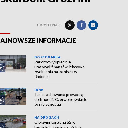
UDOSTĘPNIJ:
AJNOWSZE INFORMACJE
GOSPODARKA
Rekordowy lipiec nie
uratował finansów. Masowe
zwolnienia na lotnisku w
Radomiu
INNE
Takie zachowania prowadzą
do tragedii. Czerwone światło
to nie sugestia
NA DROGACH
Olbrzymi korek na S2 w
kierunku Ursynowa. Kolizja