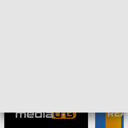
Plebiscyt Najlepsi Sportowcy
Wiadomości 
Warszawy 2025
SPOŁECZEŃSTWO