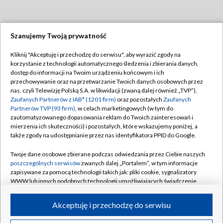
Szanujemy Twoją prywatność
Dołącz do nas:
Kliknij "Akceptuję i przechodzę do serwisu", aby wyrazić zgody na
korzystanie z technologii automatycznego śledzenia i zbierania danych,
TVP
dostęp do informacji na Twoim urządzeniu końcowym i ich
Abonament TVP
przechowywanie oraz na przetwarzanie Twoich danych osobowych przez
Regulamin TVP
nas, czyli Telewizję Polską S.A. w likwidacji (zwaną dalej również „TVP”),
Emisja w TVP
Zaufanych Partnerów z IAB* (1201 firm)
oraz pozostałych
Zaufanych
Polityka prywatności
Partnerów TVP (93 firm)
, w celach marketingowych (w tym do
Centrum informacji TVP
Moje zgody
zautomatyzowanego dopasowania reklam do Twoich zainteresowań i
mierzenia ich skuteczności) i pozostałych, które wskazujemy poniżej, a
Naziemna Telewizja Cyfrowa
Pomoc
także zgody na udostępnianie przez nas identyfikatora PPID do Google.
Sklep TVP
Biuro reklamy
Twoje dane osobowe zbierane podczas odwiedzania przez Ciebie naszych
Rada Programowa
poszczególnych serwisów
zwanych dalej „Portalem”, w tym informacje
Kontakt
zapisywane za pomocą technologii takich jak: pliki cookie, sygnalizatory
System NOS
WWW lub innych podobnych technologii umożliwiających świadczenie
dopasowanych i bezpiecznych usług, personalizację treści oraz reklam,
Informacje o nadawcy
Kanały
udostępnianie funkcji mediów społecznościowych oraz analizowanie
Akceptuję i przechodzę do serwisu
ruchu w Internecie.
Program dla prasy
©2026 Telewizja Polska S.A. w likwidacji