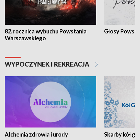
82. rocznica wybuchu Powstania
Głosy Powsta
Warszawskiego
WYPOCZYNEK I REKREACJA
Alchemia zdrowia i urody
Skarby kół go