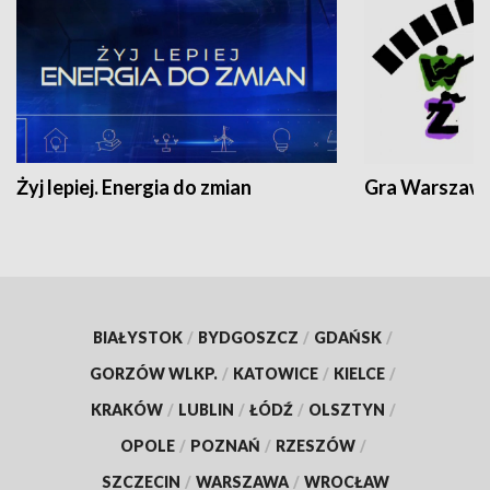
Żyj lepiej. Energia do zmian
Gra Warszaw
BIAŁYSTOK
/
BYDGOSZCZ
/
GDAŃSK
/
GORZÓW WLKP.
/
KATOWICE
/
KIELCE
/
KRAKÓW
/
LUBLIN
/
ŁÓDŹ
/
OLSZTYN
/
OPOLE
/
POZNAŃ
/
RZESZÓW
/
SZCZECIN
/
WARSZAWA
/
WROCŁAW