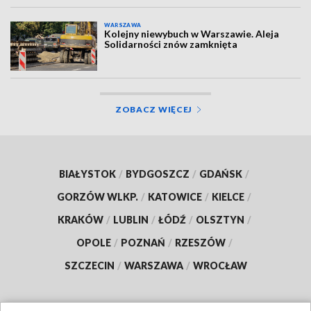
WARSZAWA
Kolejny niewybuch w Warszawie. Aleja
Solidarności znów zamknięta
ZOBACZ WIĘCEJ
BIAŁYSTOK
/
BYDGOSZCZ
/
GDAŃSK
/
GORZÓW WLKP.
/
KATOWICE
/
KIELCE
/
KRAKÓW
/
LUBLIN
/
ŁÓDŹ
/
OLSZTYN
/
OPOLE
/
POZNAŃ
/
RZESZÓW
/
SZCZECIN
/
WARSZAWA
/
WROCŁAW