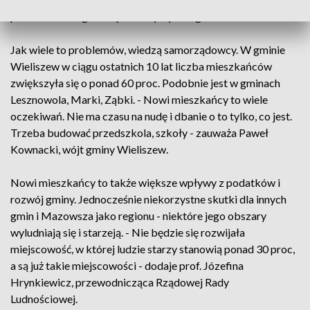
prezes Głównego Urzędu Statystycznego.
Jak wiele to problemów, wiedzą samorządowcy. W gminie
Wieliszew w ciągu ostatnich 10 lat liczba mieszkańców
zwiększyła się o ponad 60 proc. Podobnie jest w gminach
Lesznowola, Marki, Ząbki. - Nowi mieszkańcy to wiele
oczekiwań. Nie ma czasu na nudę i dbanie o to tylko, co jest.
Trzeba budować przedszkola, szkoły - zauważa Paweł
Kownacki, wójt gminy Wieliszew.
Nowi mieszkańcy to także większe wpływy z podatków i
rozwój gminy. Jednocześnie niekorzystne skutki dla innych
gmin i Mazowsza jako regionu - niektóre jego obszary
wyludniają się i starzeją. - Nie będzie się rozwijała
miejscowość, w której ludzie starzy stanowią ponad 30 proc,
a są już takie miejscowości - dodaje prof. Józefina
Hrynkiewicz, przewodnicząca Rządowej Rady
Ludnościowej.