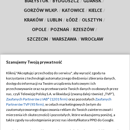
BIAŁYSTOK
/
BYDGOSZCZ
/
GDAŃSK
/
GORZÓW WLKP.
/
KATOWICE
/
KIELCE
/
KRAKÓW
/
LUBLIN
/
ŁÓDŹ
/
OLSZTYN
/
OPOLE
/
POZNAŃ
/
RZESZÓW
/
SZCZECIN
/
WARSZAWA
/
WROCŁAW
Szanujemy Twoją prywatność
Dołącz do nas:
Kliknij "Akceptuję i przechodzę do serwisu", aby wyrazić zgody na
korzystanie z technologii automatycznego śledzenia i zbierania danych,
TVP
dostęp do informacji na Twoim urządzeniu końcowym i ich
Abonament TVP
przechowywanie oraz na przetwarzanie Twoich danych osobowych przez
Regulamin TVP
nas, czyli Telewizję Polską S.A. w likwidacji (zwaną dalej również „TVP”),
Emisja w TVP
Polityka prywatności
Zaufanych Partnerów z IAB* (1201 firm)
oraz pozostałych
Zaufanych
Partnerów TVP (93 firm)
, w celach marketingowych (w tym do
Centrum informacji TVP
Moje zgody
zautomatyzowanego dopasowania reklam do Twoich zainteresowań i
mierzenia ich skuteczności) i pozostałych, które wskazujemy poniżej, a
Naziemna Telewizja Cyfrowa
Pomoc
także zgody na udostępnianie przez nas identyfikatora PPID do Google.
Sklep TVP
Biuro reklamy