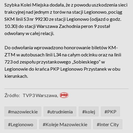
Szybka Kolei Miejska dodała, że z powodu uszkodzenia sieci
trakcyjnej nad jednym z torów na stacji Legionowo, pociąg
SKM linii S3 nr 99230 ze stacji Legionowo (odjazd o godz.
10.30) do stacji Warszawa Zachodnia peron 9 został
odwołany w całej relacji.
Do odwołania wprowadzono honorowanie biletów KM-
ZTM w autobusach linii L34 na całym odcinku oraz na linii
723 od zespołu przystankowego „Sobieskiego” w
Legionowie do krańca PKP Legionowo Przystanek w obu
kierunkach.
Źródło:
TVP3 Warszawa,
#mazowieckie
#utrudnienia
#kolej
#PKP
#Legionowo
#Koleje Mazowieckie
#Inter City