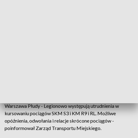
Fot.: TVP3 Warszawa
Na stacji Legionowo doszło do uszkodzenia sieci
trakcyjnej. W związku z tym występują utrudnienia
w kursowaniu pociągów SKM S3 i KM R9 i RL.
- Z powodu awarii infrastruktury kolejowej na odcinku
Warszawa Płudy - Legionowo występują utrudnienia w
kursowaniu pociągów SKM S3 i KM R9 i RL. Możliwe
opóźnienia, odwołania i relacje skrócone pociągów -
poinformował Zarząd Transportu Miejskiego.