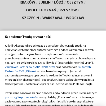
KRAKÓW
/
LUBLIN
/
ŁÓDŹ
/
OLSZTYN
/
OPOLE
/
POZNAŃ
/
RZESZÓW
/
SZCZECIN
/
WARSZAWA
/
WROCŁAW
Szanujemy Twoją prywatność
Dołącz do nas:
Kliknij "Akceptuję i przechodzę do serwisu", aby wyrazić zgody na
korzystanie z technologii automatycznego śledzenia i zbierania danych,
TVP
dostęp do informacji na Twoim urządzeniu końcowym i ich
Abonament TVP
przechowywanie oraz na przetwarzanie Twoich danych osobowych przez
Regulamin TVP
nas, czyli Telewizję Polską S.A. w likwidacji (zwaną dalej również „TVP”),
Emisja w TVP
Zaufanych Partnerów z IAB* (1201 firm)
oraz pozostałych
Zaufanych
Polityka prywatności
Partnerów TVP (93 firm)
, w celach marketingowych (w tym do
Centrum informacji TVP
Moje zgody
zautomatyzowanego dopasowania reklam do Twoich zainteresowań i
mierzenia ich skuteczności) i pozostałych, które wskazujemy poniżej, a
Naziemna Telewizja Cyfrowa
Pomoc
także zgody na udostępnianie przez nas identyfikatora PPID do Google.
Sklep TVP
Biuro reklamy
Twoje dane osobowe zbierane podczas odwiedzania przez Ciebie naszych
Rada Programowa
poszczególnych serwisów
zwanych dalej „Portalem”, w tym informacje
Kontakt
zapisywane za pomocą technologii takich jak: pliki cookie, sygnalizatory
System NOS
WWW lub innych podobnych technologii umożliwiających świadczenie