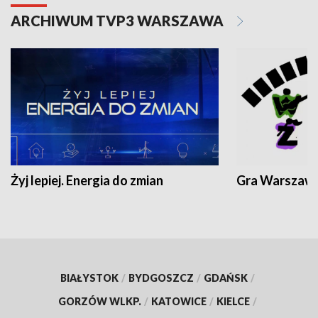
ARCHIWUM TVP3 WARSZAWA
Żyj lepiej. Energia do zmian
Gra Warszaw
BIAŁYSTOK
/
BYDGOSZCZ
/
GDAŃSK
/
GORZÓW WLKP.
/
KATOWICE
/
KIELCE
/