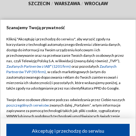
SZCZECIN
/
WARSZAWA
/
WROCŁAW
Szanujemy Twoją prywatność
Dołącz do nas:
Kliknij "Akceptuję i przechodzę do serwisu", aby wyrazić zgody na
korzystanie z technologii automatycznego śledzenia i zbierania danych,
TVP
dostęp do informacji na Twoim urządzeniu końcowym i ich
Abonament TVP
przechowywanie oraz na przetwarzanie Twoich danych osobowych przez
Regulamin TVP
nas, czyli Telewizję Polską S.A. w likwidacji (zwaną dalej również „TVP”),
Emisja w TVP
Zaufanych Partnerów z IAB* (1201 firm)
oraz pozostałych
Zaufanych
Polityka prywatności
Partnerów TVP (93 firm)
, w celach marketingowych (w tym do
Centrum informacji TVP
Moje zgody
zautomatyzowanego dopasowania reklam do Twoich zainteresowań i
mierzenia ich skuteczności) i pozostałych, które wskazujemy poniżej, a
Naziemna Telewizja Cyfrowa
Pomoc
także zgody na udostępnianie przez nas identyfikatora PPID do Google.
Sklep TVP
Biuro reklamy
Twoje dane osobowe zbierane podczas odwiedzania przez Ciebie naszych
Rada Programowa
poszczególnych serwisów
zwanych dalej „Portalem”, w tym informacje
Kontakt
zapisywane za pomocą technologii takich jak: pliki cookie, sygnalizatory
System NOS
WWW lub innych podobnych technologii umożliwiających świadczenie
dopasowanych i bezpiecznych usług, personalizację treści oraz reklam,
Informacje o nadawcy
Kanały
udostępnianie funkcji mediów społecznościowych oraz analizowanie
Akceptuję i przechodzę do serwisu
ruchu w Internecie.
Program dla prasy