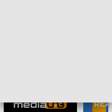
Plebiscyt Najlepsi Sportowcy
Wiadomości 
Warszawy 2025
SPOŁECZEŃSTWO