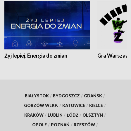
Żyj lepiej. Energia do zmian
Gra Warszaw
BIAŁYSTOK
/
BYDGOSZCZ
/
GDAŃSK
/
GORZÓW WLKP.
/
KATOWICE
/
KIELCE
/
KRAKÓW
/
LUBLIN
/
ŁÓDŹ
/
OLSZTYN
/
OPOLE
/
POZNAŃ
/
RZESZÓW
/