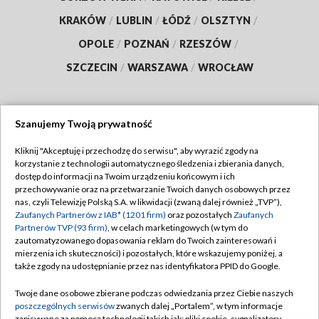
KRAKÓW
/
LUBLIN
/
ŁÓDŹ
/
OLSZTYN
/
OPOLE
/
POZNAŃ
/
RZESZÓW
/
SZCZECIN
/
WARSZAWA
/
WROCŁAW
Szanujemy Twoją prywatność
Dołącz do nas:
Kliknij "Akceptuję i przechodzę do serwisu", aby wyrazić zgody na
korzystanie z technologii automatycznego śledzenia i zbierania danych,
TVP
dostęp do informacji na Twoim urządzeniu końcowym i ich
Abonament TVP
przechowywanie oraz na przetwarzanie Twoich danych osobowych przez
Regulamin TVP
nas, czyli Telewizję Polską S.A. w likwidacji (zwaną dalej również „TVP”),
Emisja w TVP
Zaufanych Partnerów z IAB* (1201 firm)
oraz pozostałych
Zaufanych
Polityka prywatności
Partnerów TVP (93 firm)
, w celach marketingowych (w tym do
Centrum informacji TVP
Moje zgody
zautomatyzowanego dopasowania reklam do Twoich zainteresowań i
mierzenia ich skuteczności) i pozostałych, które wskazujemy poniżej, a
Naziemna Telewizja Cyfrowa
Pomoc
także zgody na udostępnianie przez nas identyfikatora PPID do Google.
Sklep TVP
Biuro reklamy
Twoje dane osobowe zbierane podczas odwiedzania przez Ciebie naszych
Rada Programowa
poszczególnych serwisów
zwanych dalej „Portalem”, w tym informacje
Kontakt
zapisywane za pomocą technologii takich jak: pliki cookie, sygnalizatory