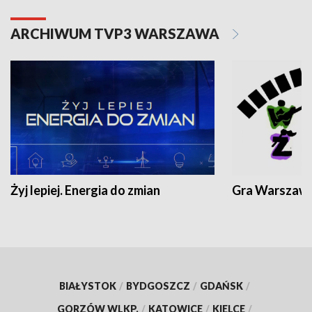
ARCHIWUM TVP3 WARSZAWA
Żyj lepiej. Energia do zmian
Gra Warszaw
BIAŁYSTOK
/
BYDGOSZCZ
/
GDAŃSK
/
GORZÓW WLKP.
/
KATOWICE
/
KIELCE
/