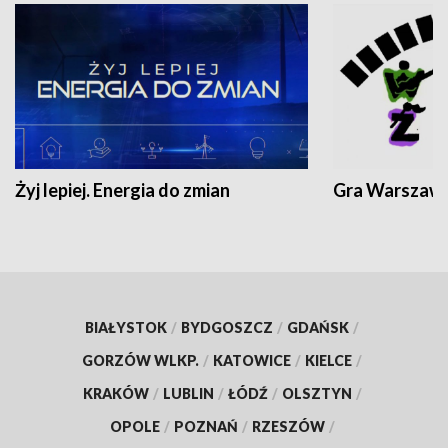
Żyj lepiej. Energia do zmian
Gra Warszaw
BIAŁYSTOK
/
BYDGOSZCZ
/
GDAŃSK
/
GORZÓW WLKP.
/
KATOWICE
/
KIELCE
/
KRAKÓW
/
LUBLIN
/
ŁÓDŹ
/
OLSZTYN
/
OPOLE
/
POZNAŃ
/
RZESZÓW
/