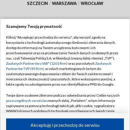
SZCZECIN
/
WARSZAWA
/
WROCŁAW
Szanujemy Twoją prywatność
Dołącz do nas:
Kliknij "Akceptuję i przechodzę do serwisu", aby wyrazić zgody na
korzystanie z technologii automatycznego śledzenia i zbierania danych,
TVP
dostęp do informacji na Twoim urządzeniu końcowym i ich
Abonament TVP
przechowywanie oraz na przetwarzanie Twoich danych osobowych przez
Regulamin TVP
nas, czyli Telewizję Polską S.A. w likwidacji (zwaną dalej również „TVP”),
Emisja w TVP
Zaufanych Partnerów z IAB* (1201 firm)
oraz pozostałych
Zaufanych
Polityka prywatności
Partnerów TVP (93 firm)
, w celach marketingowych (w tym do
Centrum informacji TVP
Moje zgody
zautomatyzowanego dopasowania reklam do Twoich zainteresowań i
mierzenia ich skuteczności) i pozostałych, które wskazujemy poniżej, a
Naziemna Telewizja Cyfrowa
Pomoc
także zgody na udostępnianie przez nas identyfikatora PPID do Google.
Sklep TVP
Biuro reklamy
Twoje dane osobowe zbierane podczas odwiedzania przez Ciebie naszych
Rada Programowa
poszczególnych serwisów
zwanych dalej „Portalem”, w tym informacje
Kontakt
zapisywane za pomocą technologii takich jak: pliki cookie, sygnalizatory
System NOS
WWW lub innych podobnych technologii umożliwiających świadczenie
dopasowanych i bezpiecznych usług, personalizację treści oraz reklam,
Informacje o nadawcy
Kanały
udostępnianie funkcji mediów społecznościowych oraz analizowanie
Akceptuję i przechodzę do serwisu
ruchu w Internecie.
Program dla prasy