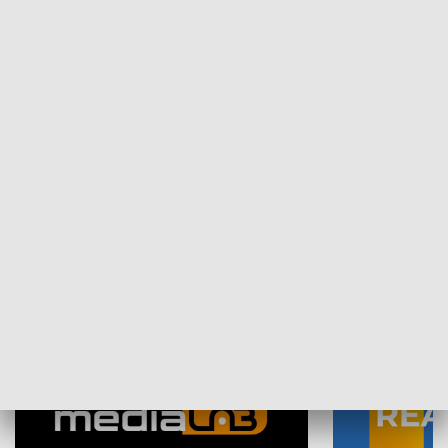
Plebiscyt Najlepsi Sportowcy
Wiadomości 
Warszawy 2025
SPOŁECZEŃSTWO