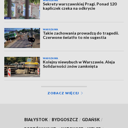
WARSZAWA
Sekrety warszawskiej Pragi. Ponad 120
kapliczek czeka na odkrycie
WARSZAWA
Takie zachowania prowadzą do tragedii.
Czerwone światło to nie sugestia
WARSZAWA
Kolejny niewybuch w Warszawie. Aleja
Solidarności znów zamknięta
ZOBACZ WIĘCEJ
BIAŁYSTOK
/
BYDGOSZCZ
/
GDAŃSK
/