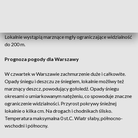
północnym wschodzie, w rejonie Warmii, Mazur i Podlasia,
do minus 5 stopni - powiedział Folwarski.
Będzie mgliście, szczególnie na północy i na zachodzie kraju.
Lokalnie wystąpią marznące mgły ograniczające widzialność
do 200 m.
Prognoza pogody dla Warszawy
W czwartek w Warszawie zachmurzenie duże i całkowite.
Opady śniegu i deszczu ze śniegiem, lokalnie możliwy też
marznący deszcz, powodujący gołoledź. Opady śniegu
okresami o umiarkowanym natężeniu, co spowoduje znaczne
ograniczenie widzialności. Przyrost pokrywy śnieżnej
lokalnie o kilka cm. Na drogach i chodnikach ślisko.
Temperatura maksymalna 0 st.C. Wiatr słaby, północno-
wschodni i północny.