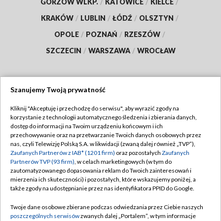
GORZÓW WLKP.
/
KATOWICE
/
KIELCE
/
KRAKÓW
/
LUBLIN
/
ŁÓDŹ
/
OLSZTYN
/
OPOLE
/
POZNAŃ
/
RZESZÓW
/
SZCZECIN
/
WARSZAWA
/
WROCŁAW
Szanujemy Twoją prywatność
Dołącz do nas:
Kliknij "Akceptuję i przechodzę do serwisu", aby wyrazić zgody na
korzystanie z technologii automatycznego śledzenia i zbierania danych,
TVP
dostęp do informacji na Twoim urządzeniu końcowym i ich
Abonament TVP
przechowywanie oraz na przetwarzanie Twoich danych osobowych przez
Regulamin TVP
nas, czyli Telewizję Polską S.A. w likwidacji (zwaną dalej również „TVP”),
Emisja w TVP
Polityka prywatności
Zaufanych Partnerów z IAB* (1201 firm)
oraz pozostałych
Zaufanych
Partnerów TVP (93 firm)
, w celach marketingowych (w tym do
Centrum informacji TVP
Moje zgody
zautomatyzowanego dopasowania reklam do Twoich zainteresowań i
mierzenia ich skuteczności) i pozostałych, które wskazujemy poniżej, a
Naziemna Telewizja Cyfrowa
Pomoc
także zgody na udostępnianie przez nas identyfikatora PPID do Google.
Sklep TVP
Biuro reklamy
Twoje dane osobowe zbierane podczas odwiedzania przez Ciebie naszych
Rada Programowa
Kontakt
poszczególnych serwisów
zwanych dalej „Portalem”, w tym informacje