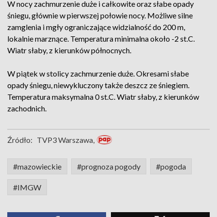
W nocy zachmurzenie duże i całkowite oraz słabe opady
śniegu, głównie w pierwszej połowie nocy. Możliwe silne
zamglenia i mgły ograniczające widzialność do 200 m,
lokalnie marznące. Temperatura minimalna około -2 st.C.
Wiatr słaby, z kierunków północnych.
W piątek w stolicy zachmurzenie duże. Okresami słabe
opady śniegu, niewykluczony także deszcz ze śniegiem.
Temperatura maksymalna 0 st.C. Wiatr słaby, z kierunków
zachodnich.
Źródło:
TVP3 Warszawa,
#mazowieckie
#prognoza pogody
#pogoda
#IMGW