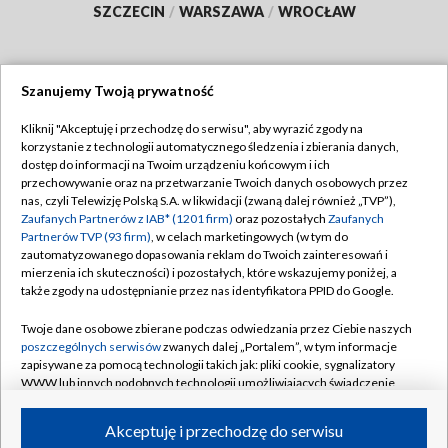
SZCZECIN
/
WARSZAWA
/
WROCŁAW
Szanujemy Twoją prywatność
Dołącz do nas:
Kliknij "Akceptuję i przechodzę do serwisu", aby wyrazić zgody na
korzystanie z technologii automatycznego śledzenia i zbierania danych,
TVP
dostęp do informacji na Twoim urządzeniu końcowym i ich
Abonament TVP
przechowywanie oraz na przetwarzanie Twoich danych osobowych przez
Regulamin TVP
nas, czyli Telewizję Polską S.A. w likwidacji (zwaną dalej również „TVP”),
Emisja w TVP
Zaufanych Partnerów z IAB* (1201 firm)
oraz pozostałych
Zaufanych
Polityka prywatności
Partnerów TVP (93 firm)
, w celach marketingowych (w tym do
Centrum informacji TVP
Moje zgody
zautomatyzowanego dopasowania reklam do Twoich zainteresowań i
mierzenia ich skuteczności) i pozostałych, które wskazujemy poniżej, a
Naziemna Telewizja Cyfrowa
Pomoc
także zgody na udostępnianie przez nas identyfikatora PPID do Google.
Sklep TVP
Biuro reklamy
Twoje dane osobowe zbierane podczas odwiedzania przez Ciebie naszych
Rada Programowa
poszczególnych serwisów
zwanych dalej „Portalem”, w tym informacje
Kontakt
zapisywane za pomocą technologii takich jak: pliki cookie, sygnalizatory
System NOS
WWW lub innych podobnych technologii umożliwiających świadczenie
dopasowanych i bezpiecznych usług, personalizację treści oraz reklam,
Informacje o nadawcy
Kanały
udostępnianie funkcji mediów społecznościowych oraz analizowanie
Akceptuję i przechodzę do serwisu
ruchu w Internecie.
Program dla prasy