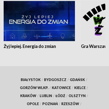
Żyj lepiej. Energia do zmian
Gra Warszaw
BIAŁYSTOK
/
BYDGOSZCZ
/
GDAŃSK
/
GORZÓW WLKP.
/
KATOWICE
/
KIELCE
/
KRAKÓW
/
LUBLIN
/
ŁÓDŹ
/
OLSZTYN
/
OPOLE
/
POZNAŃ
/
RZESZÓW
/