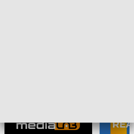
Plebiscyt Najlepsi Sportowcy
Wiadomości 
Warszawy 2025
SPOŁECZEŃSTWO