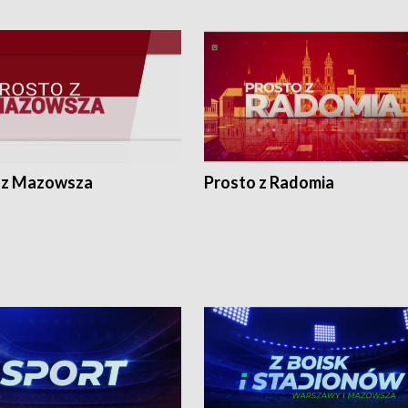
 z Mazowsza
Prosto z Radomia