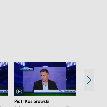
Piotr Kosiorowski
Tomasz Mat