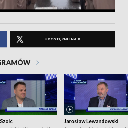
UDOSTĘPNIJ NA X
OGRAMÓW
 Szolc
Jarosław Lewandowski