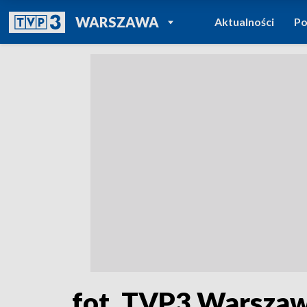
POWRÓT DO
WARSZAWA
Aktualności
Po
TVP REGIONY
fot. TVP3 Warsza