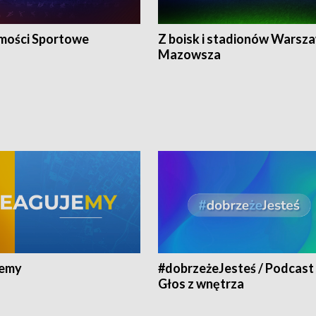
ości Sportowe
Z boisk i stadionów Warsza
Mazowsza
jemy
#dobrzeżeJesteś / Podcast 
Głos z wnętrza