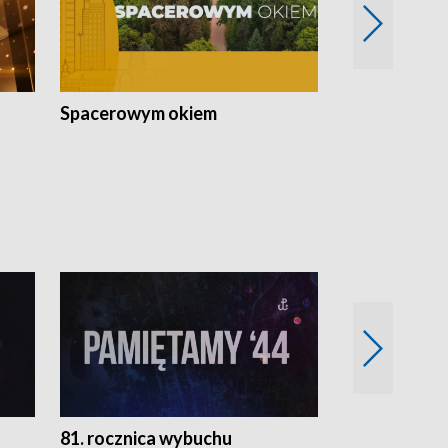
Spacerowym okiem
Filmowe spo
81. rocznica wybuchu
Retro Wawa