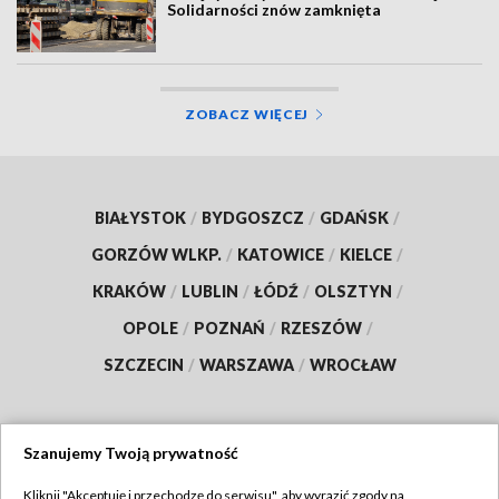
Solidarności znów zamknięta
ZOBACZ WIĘCEJ
BIAŁYSTOK
/
BYDGOSZCZ
/
GDAŃSK
/
GORZÓW WLKP.
/
KATOWICE
/
KIELCE
/
KRAKÓW
/
LUBLIN
/
ŁÓDŹ
/
OLSZTYN
/
OPOLE
/
POZNAŃ
/
RZESZÓW
/
SZCZECIN
/
WARSZAWA
/
WROCŁAW
Szanujemy Twoją prywatność
Dołącz do nas:
Kliknij "Akceptuję i przechodzę do serwisu", aby wyrazić zgody na