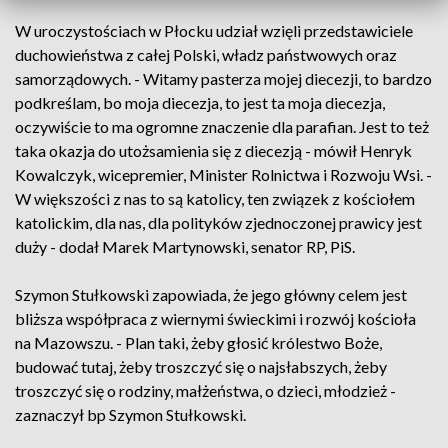
W uroczystościach w Płocku udział wzięli przedstawiciele
duchowieństwa z całej Polski, władz państwowych oraz
samorządowych. - Witamy pasterza mojej diecezji, to bardzo
podkreślam, bo moja diecezja, to jest ta moja diecezja,
oczywiście to ma ogromne znaczenie dla parafian. Jest to też
taka okazja do utożsamienia się z diecezją - mówił Henryk
Kowalczyk, wicepremier, Minister Rolnictwa i Rozwoju Wsi. -
W większości z nas to są katolicy, ten związek z kościołem
katolickim, dla nas, dla polityków zjednoczonej prawicy jest
duży - dodał Marek Martynowski, senator RP, PiS.
Szymon Stułkowski zapowiada, że jego główny celem jest
bliższa współpraca z wiernymi świeckimi i rozwój kościoła
na Mazowszu. - Plan taki, żeby głosić królestwo Boże,
budować tutaj, żeby troszczyć się o najsłabszych, żeby
troszczyć się o rodziny, małżeństwa, o dzieci, młodzież -
zaznaczył bp Szymon Stułkowski.