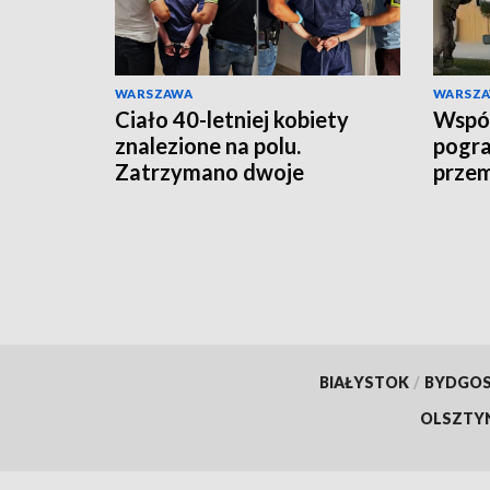
WARSZAWA
WARSZ
Ciało 40-letniej kobiety
Wspóln
znalezione na polu.
pogra
Zatrzymano dwoje
prze
podejrzanych
rozbi
BIAŁYSTOK
/
BYDGO
OLSZTY