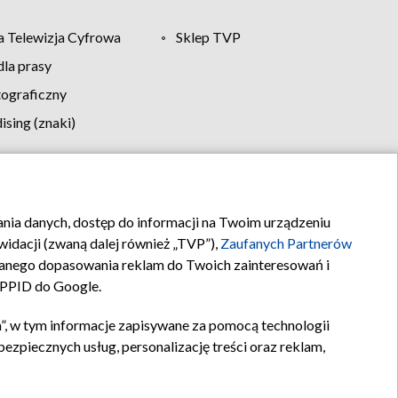
 Telewizja Cyfrowa
Sklep TVP
la prasy
tograficzny
sing (znaki)
klamy
Kontakt
rania danych, dostęp do informacji na Twoim urządzeniu
idacji (zwaną dalej również „TVP”),
Zaufanych Partnerów
anego dopasowania reklam do Twoich zainteresowań i
a PPID do Google.
”, w tym informacje zapisywane za pomocą technologii
zpiecznych usług, personalizację treści oraz reklam,