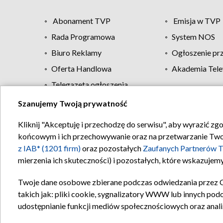
Abonament TVP
Emisja w TVP
Rada Programowa
System NOS
Biuro Reklamy
Ogłoszenie pr
Oferta Handlowa
Akademia Tele
Telegazeta ogłoszenia
Szanujemy Twoją prywatność
Regulamin TVP
Kliknij "Akceptuję i przechodzę do serwisu", aby wyrazić zg
końcowym i ich przechowywanie oraz na przetwarzanie Twoich
z IAB* (1201 firm)
oraz pozostałych
Zaufanych Partnerów T
mierzenia ich skuteczności) i pozostałych, które wskazujemy
Twoje dane osobowe zbierane podczas odwiedzania przez 
takich jak: pliki cookie, sygnalizatory WWW lub innych pod
udostępnianie funkcji mediów społecznościowych oraz anali