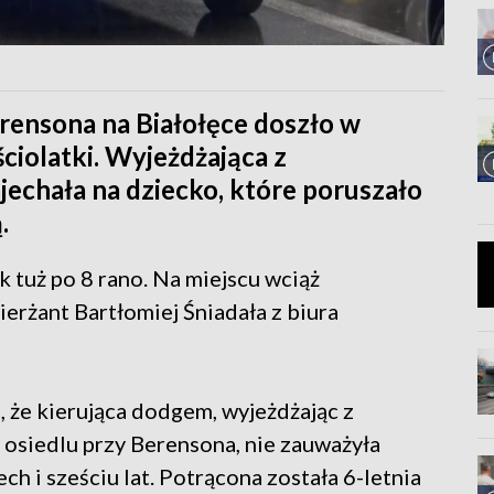
rensona na Białołęce doszło w
ciolatki. Wyjeżdżająca z
echała na dziecko, które poruszało
.
k tuż po 8 rano. Na miejscu wciąż
ierżant Bartłomiej Śniadała z biura
, że kierująca dodgem, wyjeżdżając z
osiedlu przy Berensona, nie zauważyła
ch i sześciu lat. Potrącona została 6-letnia