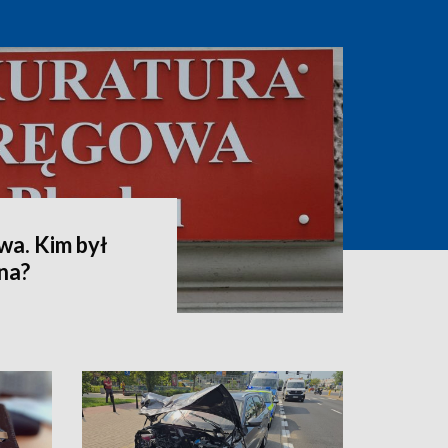
wa. Kim był
na?