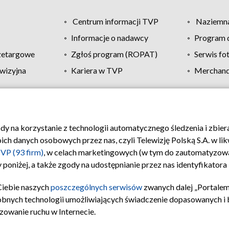
Centrum informacji TVP
Naziemna
Informacje o nadawcy
Program d
zetargowe
Zgłoś program (ROPAT)
Serwis fo
wizyjna
Kariera w TVP
Merchandi
Polityka prywatności
Moje zgody
Pomoc
Biuro re
ody na korzystanie z technologii automatycznego śledzenia i zbie
 danych osobowych przez nas, czyli Telewizję Polską S.A. w likw
VP (93 firm)
, w celach marketingowych (w tym do zautomatyzow
 poniżej, a także zgody na udostępnianie przez nas identyfikator
Ciebie naszych
poszczególnych serwisów
zwanych dalej „Portalem
obnych technologii umożliwiających świadczenie dopasowanych i be
zowanie ruchu w Internecie.