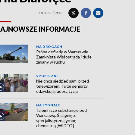
UDOSTĘPNIJ:
AJNOWSZE INFORMACJE
NA DROGACH
Próba defilady w Warszawie.
Zamknięta Wisłostrada i duże
zmiany w ruchu
SPOŁECZNE
Nie chcą siedzieć sami przed
telewizorem. Tutaj seniorzy
odzyskują radość życia
NA SYGNALE
Tajemnicze substancje pod
Warszawą. Ściągnięto
specjalistyczną grupę
chemiczną [WIDEO]