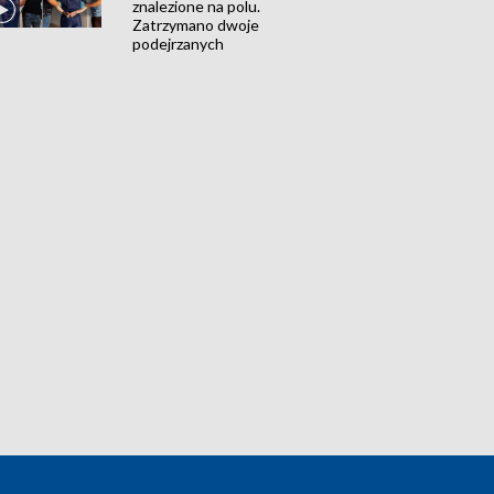
znalezione na polu.
Zatrzymano dwoje
podejrzanych