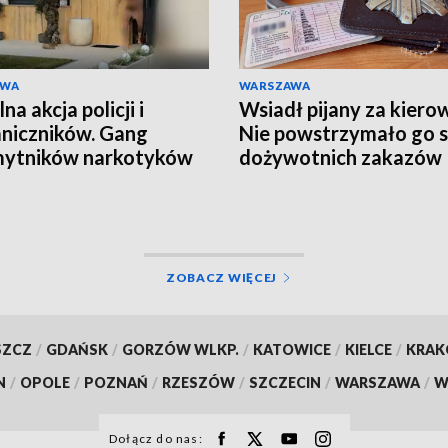
AWA
WARSZAWA
a akcja policji i
Wsiadł pijany za kiero
niczników. Gang
Nie powstrzymało go 
mytników narkotyków
dożywotnich zakazów
ty
ZOBACZ WIĘCEJ
SZCZ
/
GDAŃSK
/
GORZÓW WLKP.
/
KATOWICE
/
KIELCE
/
KRA
N
/
OPOLE
/
POZNAŃ
/
RZESZÓW
/
SZCZECIN
/
WARSZAWA
/
W
Dołącz do nas: