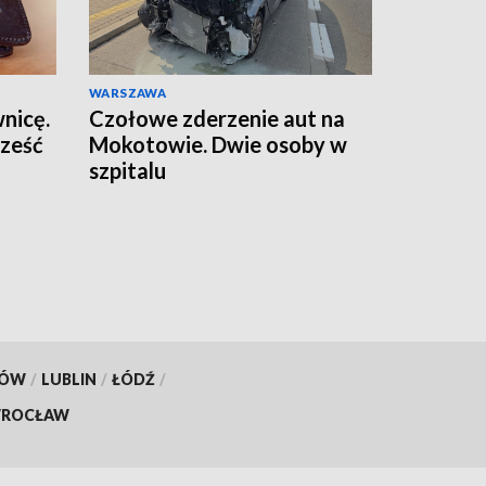
WARSZAWA
wnicę.
Czołowe zderzenie aut na
sześć
Mokotowie. Dwie osoby w
szpitalu
KÓW
/
LUBLIN
/
ŁÓDŹ
/
ROCŁAW