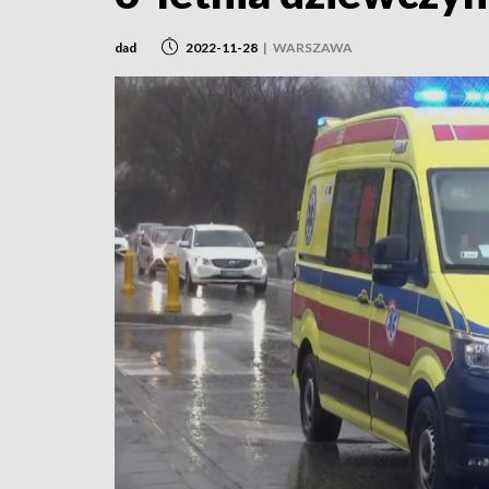
dad
2022-11-28
|
WARSZAWA