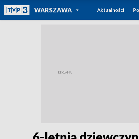
POWRÓT DO
WARSZAWA
Aktualności
Po
TVP REGIONY
6-letnia dziewczyn