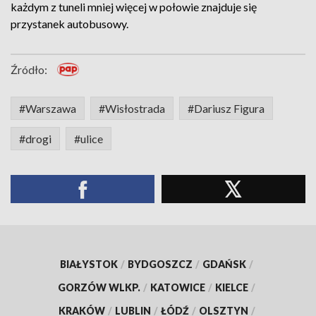
każdym z tuneli mniej więcej w połowie znajduje się
przystanek autobusowy.
Źródło:
#Warszawa
#Wisłostrada
#Dariusz Figura
#drogi
#ulice
BIAŁYSTOK
/
BYDGOSZCZ
/
GDAŃSK
/
GORZÓW WLKP.
/
KATOWICE
/
KIELCE
/
KRAKÓW
/
LUBLIN
/
ŁÓDŹ
/
OLSZTYN
/