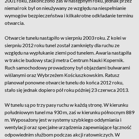
2001 roku, zakończono zaś w następnym roku, jednak przez
niemal rok był on nieużywany ze względu na niespełnianie
wymogów bezpieczeństwa i kilkakrotne odkładanie terminu
otwarcia.
Otwarcie tunelu nastąpiło w sierpniu 2003 roku. Z kolei w
sierpniu 2012 roku tunel został zamknięty dla ruchu ze
względu na wypłukanie ziemi pod tunelem. Awaria nastąpiła
w trakcie budowy stacji metra Centrum Nauki Kopernik.
Ruch samochodowy prowadzony był objazdami bulwarami
wiślanymi oraz Wybrzeżem Kościuszkowskim. Ratusz
planował ponowne otwarcie tunelu do końca 2012 roku,
stało się jednak dopiero pół roku później 23 czerwca 2013.
W tunelu są po trzy pasy ruchu w każdą stronę. W kierunku
południowym tunel ma 930 m, zaś w kierunku północnym 889
m. Wyposażony jest w systemy szybkiego oddymiania i
wentylacji oraz specjalne urządzenia zapewniające łączność
odpowiednim służbom podczas akcji ratowniczych. W