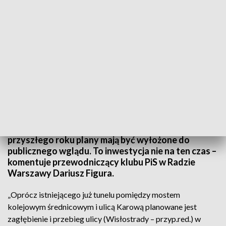
Fot.: TVP3 Warszawa
Władze Warszawy nie rezygnują z pomysłu
budowy kolejnych tuneli wzdłuż Wisły. Do połowy
przyszłego roku plany mają być wyłożone do
publicznego wglądu. To inwestycja nie na ten czas –
komentuje przewodniczący klubu PiS w Radzie
Warszawy Dariusz Figura.
„Oprócz istniejącego już tunelu pomiędzy mostem
kolejowym średnicowym i ulicą Karową planowane jest
zagłębienie i przebieg ulicy (Wisłostrady – przyp.red.) w