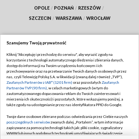
OPOLE
/
POZNAŃ
/
RZESZÓW
/
SZCZECIN
/
WARSZAWA
/
WROCŁAW
Szanujemy Twoją prywatność
Dołącz do nas:
Kliknij "Akceptuję i przechodzę do serwisu", aby wyrazić zgody na
korzystanie z technologii automatycznego śledzenia i zbierania danych,
TVP
dostęp do informacji na Twoim urządzeniu końcowym i ich
Abonament TVP
przechowywanie oraz na przetwarzanie Twoich danych osobowych przez
Regulamin TVP
nas, czyli Telewizję Polską S.A. w likwidacji (zwaną dalej również „TVP”),
Emisja w TVP
Zaufanych Partnerów z IAB* (1201 firm)
Polityka prywatności
oraz pozostałych
Zaufanych
Partnerów TVP (93 firm)
, w celach marketingowych (w tym do
Centrum informacji TVP
Moje zgody
zautomatyzowanego dopasowania reklam do Twoich zainteresowań i
mierzenia ich skuteczności) i pozostałych, które wskazujemy poniżej, a
Naziemna Telewizja Cyfrowa
Pomoc
także zgody na udostępnianie przez nas identyfikatora PPID do Google.
Sklep TVP
Biuro reklamy
Twoje dane osobowe zbierane podczas odwiedzania przez Ciebie naszych
Rada Programowa
poszczególnych serwisów
zwanych dalej „Portalem”, w tym informacje
Kontakt
zapisywane za pomocą technologii takich jak: pliki cookie, sygnalizatory
System NOS
WWW lub innych podobnych technologii umożliwiających świadczenie
dopasowanych i bezpiecznych usług, personalizację treści oraz reklam,