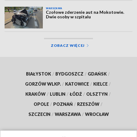
WARSZAWA
Czołowe zderzenie aut na Mokotowie.
Dwie osoby w szpitalu
ZOBACZ WIĘCEJ
BIAŁYSTOK
/
BYDGOSZCZ
/
GDAŃSK
/
GORZÓW WLKP.
/
KATOWICE
/
KIELCE
/
KRAKÓW
/
LUBLIN
/
ŁÓDŹ
/
OLSZTYN
/
OPOLE
/
POZNAŃ
/
RZESZÓW
/
SZCZECIN
/
WARSZAWA
/
WROCŁAW