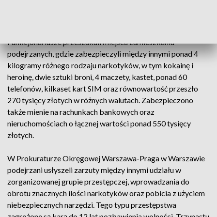
powiedziała IAR rzecznik Centralnego Biura Śledczego
podinspektor Iwona Jurkiewicz.
Funkcjonariusze przeszukali miejsca zamieszkania
podejrzanych, gdzie zabezpieczyli między innymi ponad 4
kilogramy różnego rodzaju narkotyków, w tym kokainę i
heroinę, dwie sztuki broni, 4 maczety, kastet, ponad 60
telefonów, kilkaset kart SIM oraz równowartość przeszło
270 tysięcy złotych w różnych walutach. Zabezpieczono
także mienie na rachunkach bankowych oraz
nieruchomościach o łącznej wartości ponad 550 tysięcy
złotych.
W Prokuraturze Okręgowej Warszawa-Praga w Warszawie
podejrzani usłyszeli zarzuty między innymi udziału w
zorganizowanej grupie przestępczej, wprowadzania do
obrotu znacznych ilości narkotyków oraz pobicia z użyciem
niebezpiecznych narzędzi. Tego typu przestępstwa
zagrożone są karą do 12 lat pozbawienia wolności. Trzynastu