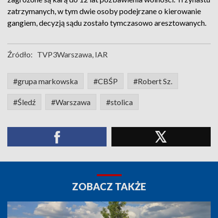
zatrzymanych, w tym dwie osoby podejrzane o kierowanie
gangiem, decyzją sądu zostało tymczasowo aresztowanych.
Źródło:
TVP3Warszawa, IAR
#grupa markowska
#CBŚP
#Robert Sz.
#Śledź
#Warszawa
#stolica
ZOBACZ TAKŻE