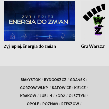
Żyj lepiej. Energia do zmian
Gra Warszaw
BIAŁYSTOK
/
BYDGOSZCZ
/
GDAŃSK
/
GORZÓW WLKP.
/
KATOWICE
/
KIELCE
/
KRAKÓW
/
LUBLIN
/
ŁÓDŹ
/
OLSZTYN
/
OPOLE
/
POZNAŃ
/
RZESZÓW
/