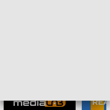
Plebiscyt Najlepsi Sportowcy
Wiadomości 
Warszawy 2025
SPOŁECZEŃSTWO