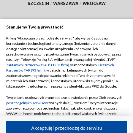
SZCZECIN
/
WARSZAWA
/
WROCŁAW
Szanujemy Twoją prywatność
Dołącz do nas:
Kliknij "Akceptuję i przechodzę do serwisu", aby wyrazić zgody na
korzystanie z technologii automatycznego śledzenia i zbierania danych,
TVP
dostęp do informacji na Twoim urządzeniu końcowym i ich
Abonament TVP
przechowywanie oraz na przetwarzanie Twoich danych osobowych przez
Regulamin TVP
nas, czyli Telewizję Polską S.A. w likwidacji (zwaną dalej również „TVP”),
Emisja w TVP
Zaufanych Partnerów z IAB* (1201 firm)
oraz pozostałych
Zaufanych
Polityka prywatności
Partnerów TVP (93 firm)
, w celach marketingowych (w tym do
Centrum informacji TVP
Moje zgody
zautomatyzowanego dopasowania reklam do Twoich zainteresowań i
mierzenia ich skuteczności) i pozostałych, które wskazujemy poniżej, a
Naziemna Telewizja Cyfrowa
Pomoc
także zgody na udostępnianie przez nas identyfikatora PPID do Google.
Sklep TVP
Biuro reklamy
Twoje dane osobowe zbierane podczas odwiedzania przez Ciebie naszych
Rada Programowa
poszczególnych serwisów
zwanych dalej „Portalem”, w tym informacje
Kontakt
zapisywane za pomocą technologii takich jak: pliki cookie, sygnalizatory
System NOS
WWW lub innych podobnych technologii umożliwiających świadczenie
dopasowanych i bezpiecznych usług, personalizację treści oraz reklam,
Informacje o nadawcy
Kanały
udostępnianie funkcji mediów społecznościowych oraz analizowanie
Akceptuję i przechodzę do serwisu
ruchu w Internecie.
Program dla prasy