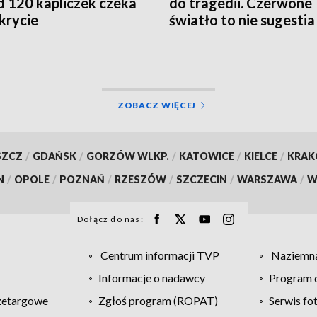
 120 kapliczek czeka
do tragedii. Czerwone
krycie
światło to nie sugestia
ZOBACZ WIĘCEJ
SZCZ
/
GDAŃSK
/
GORZÓW WLKP.
/
KATOWICE
/
KIELCE
/
KRA
N
/
OPOLE
/
POZNAŃ
/
RZESZÓW
/
SZCZECIN
/
WARSZAWA
/
W
Dołącz do nas:
Centrum informacji TVP
Naziemna
Informacje o nadawcy
Program d
zetargowe
Zgłoś program (ROPAT)
Serwis fo