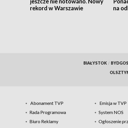
jeszcze nie notowano. Nowy
Ponad
rekord w Warszawie
na od
BIAŁYSTOK
/
BYDGO
OLSZTY
Abonament TVP
Emisja w TVP
Rada Programowa
System NOS
Biuro Reklamy
Ogłoszenie pr