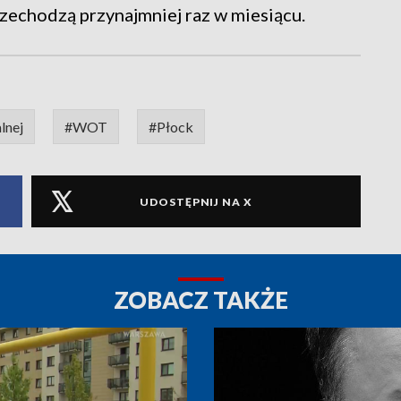
echodzą przynajmniej raz w miesiącu.
lnej
#WOT
#Płock
UDOSTĘPNIJ NA X
ZOBACZ TAKŻE