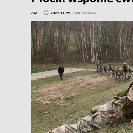
dad
2022-11-29
|
WARSZAWA