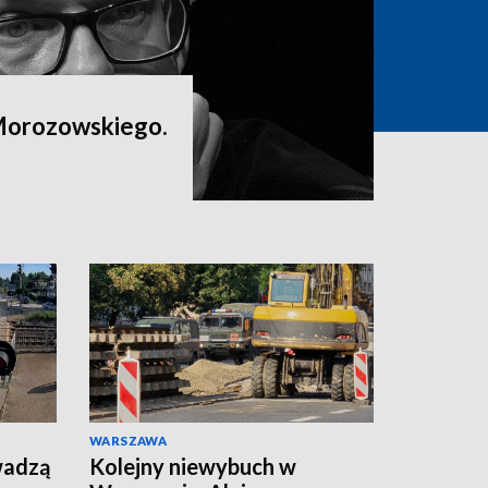
Morozowskiego.
WARSZAWA
wadzą
Kolejny niewybuch w