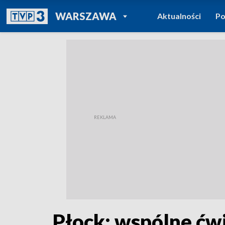
POWRÓT DO
WARSZAWA
Aktualności
Po
TVP REGIONY
Płock: wspólne ćw