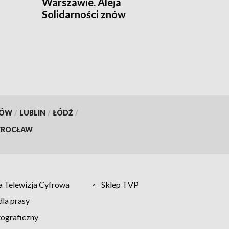
Warszawie. Aleja
Solidarności znów
zamknięta
KÓW
/
LUBLIN
/
ŁÓDŹ
/
ROCŁAW
 Telewizja Cyfrowa
Sklep TVP
la prasy
tograficzny