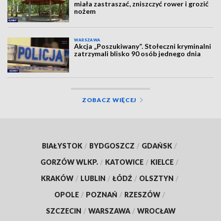
miała zastraszać, zniszczyć rower i grozić
nożem
WARSZAWA
Akcja „Poszukiwany”. Stołeczni kryminalni
zatrzymali blisko 90 osób jednego dnia
ZOBACZ WIĘCEJ
BIAŁYSTOK
/
BYDGOSZCZ
/
GDAŃSK
/
GORZÓW WLKP.
/
KATOWICE
/
KIELCE
/
KRAKÓW
/
LUBLIN
/
ŁÓDŹ
/
OLSZTYN
/
OPOLE
/
POZNAŃ
/
RZESZÓW
/
SZCZECIN
/
WARSZAWA
/
WROCŁAW