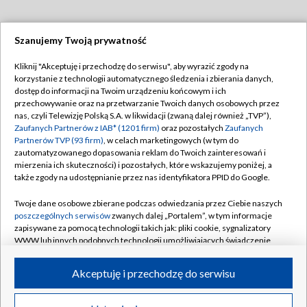
Szanujemy Twoją prywatność
Dołącz do nas:
Kliknij "Akceptuję i przechodzę do serwisu", aby wyrazić zgody na
korzystanie z technologii automatycznego śledzenia i zbierania danych,
TVP
dostęp do informacji na Twoim urządzeniu końcowym i ich
Abonament TVP
przechowywanie oraz na przetwarzanie Twoich danych osobowych przez
Regulamin TVP
nas, czyli Telewizję Polską S.A. w likwidacji (zwaną dalej również „TVP”),
Emisja w TVP
Polityka prywatności
Zaufanych Partnerów z IAB* (1201 firm)
oraz pozostałych
Zaufanych
Partnerów TVP (93 firm)
, w celach marketingowych (w tym do
Centrum informacji TVP
Moje zgody
zautomatyzowanego dopasowania reklam do Twoich zainteresowań i
mierzenia ich skuteczności) i pozostałych, które wskazujemy poniżej, a
Naziemna Telewizja Cyfrowa
Pomoc
także zgody na udostępnianie przez nas identyfikatora PPID do Google.
Sklep TVP
Biuro reklamy
Twoje dane osobowe zbierane podczas odwiedzania przez Ciebie naszych
Rada Programowa
Kontakt
poszczególnych serwisów
zwanych dalej „Portalem”, w tym informacje
zapisywane za pomocą technologii takich jak: pliki cookie, sygnalizatory
System NOS
WWW lub innych podobnych technologii umożliwiających świadczenie
dopasowanych i bezpiecznych usług, personalizację treści oraz reklam,
Informacje o nadawcy
Kanały
udostępnianie funkcji mediów społecznościowych oraz analizowanie
Akceptuję i przechodzę do serwisu
ruchu w Internecie.
Program dla prasy
©2026 Telewizja Polska S.A. w likwidacji
Biuro Reklamy
Twoje dane osobowe zbierane podczas odwiedzania przez Ciebie