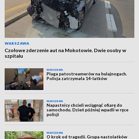
WARSZAWA
Czołowe zderzenie aut na Mokotowie. Dwie osoby w
szpitalu
WARSZAWA
Plaga patostreamerów na hulajnogach.
Policja zatrzymała 14-latków
WARSZAWA
Napastnicy chcieli wciągnąć ofiarę do
samochodu. Dzień później wpadli w ręce
policji
WARSZAWA
O krok od tragedii. Grupa nastolatków