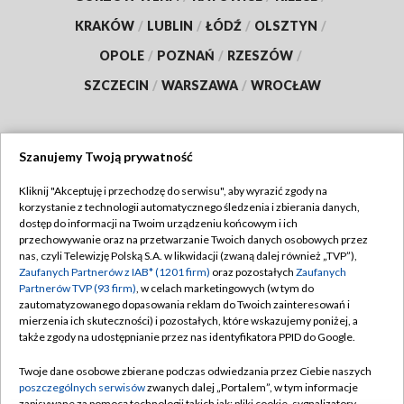
KRAKÓW
/
LUBLIN
/
ŁÓDŹ
/
OLSZTYN
/
OPOLE
/
POZNAŃ
/
RZESZÓW
/
SZCZECIN
/
WARSZAWA
/
WROCŁAW
Szanujemy Twoją prywatność
Dołącz do nas:
Kliknij "Akceptuję i przechodzę do serwisu", aby wyrazić zgody na
korzystanie z technologii automatycznego śledzenia i zbierania danych,
TVP
dostęp do informacji na Twoim urządzeniu końcowym i ich
Abonament TVP
przechowywanie oraz na przetwarzanie Twoich danych osobowych przez
Regulamin TVP
nas, czyli Telewizję Polską S.A. w likwidacji (zwaną dalej również „TVP”),
Emisja w TVP
Zaufanych Partnerów z IAB* (1201 firm)
oraz pozostałych
Zaufanych
Polityka prywatności
Partnerów TVP (93 firm)
, w celach marketingowych (w tym do
Centrum informacji TVP
Moje zgody
zautomatyzowanego dopasowania reklam do Twoich zainteresowań i
mierzenia ich skuteczności) i pozostałych, które wskazujemy poniżej, a
Naziemna Telewizja Cyfrowa
Pomoc
także zgody na udostępnianie przez nas identyfikatora PPID do Google.
Sklep TVP
Biuro reklamy
Twoje dane osobowe zbierane podczas odwiedzania przez Ciebie naszych
Rada Programowa
poszczególnych serwisów
zwanych dalej „Portalem”, w tym informacje
Kontakt
zapisywane za pomocą technologii takich jak: pliki cookie, sygnalizatory