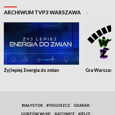
ARCHIWUM TVP3 WARSZAWA
Żyj lepiej. Energia do zmian
Gra Warszaw
BIAŁYSTOK
/
BYDGOSZCZ
/
GDAŃSK
/
GORZÓW WLKP.
/
KATOWICE
/
KIELCE
/