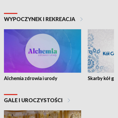
WYPOCZYNEK I REKREACJA
Alchemia zdrowia i urody
Skarby kół go
GALE I UROCZYSTOŚCI