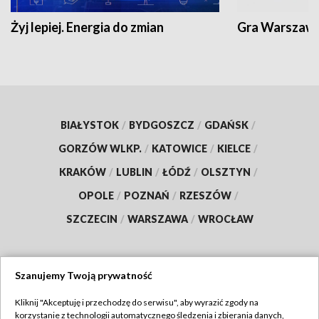
Żyj lepiej. Energia do zmian
Gra Warszaw
BIAŁYSTOK
/
BYDGOSZCZ
/
GDAŃSK
/
GORZÓW WLKP.
/
KATOWICE
/
KIELCE
/
KRAKÓW
/
LUBLIN
/
ŁÓDŹ
/
OLSZTYN
/
OPOLE
/
POZNAŃ
/
RZESZÓW
/
SZCZECIN
/
WARSZAWA
/
WROCŁAW
Szanujemy Twoją prywatność
Dołącz do nas:
Kliknij "Akceptuję i przechodzę do serwisu", aby wyrazić zgody na
korzystanie z technologii automatycznego śledzenia i zbierania danych,
TVP