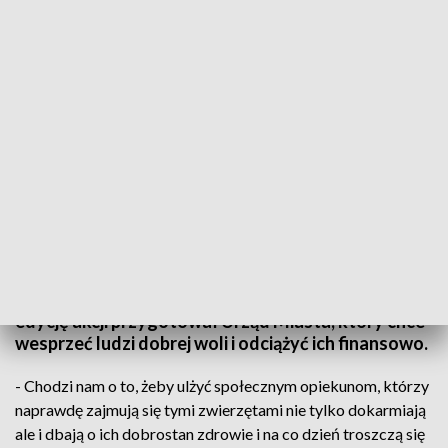
Fot.: TVP3 Warszawa
Nadchodzi zima, temperatury coraz niższe, więc
warto też pomyśleć o zwierzętach. Ciechanowianie,
którzy dokarmiają swobodnie żyjące koty mogą
zgłaszać się po darmową karmę dla nich. Kolejną
edycję akcji przygotował Urząd Miasta, który chce
wesprzeć ludzi dobrej woli i odciążyć ich finansowo.
- Chodzi nam o to, żeby ulżyć społecznym opiekunom, którzy
naprawdę zajmują się tymi zwierzętami nie tylko dokarmiają
ale i dbają o ich dobrostan zdrowie i na co dzień troszczą się