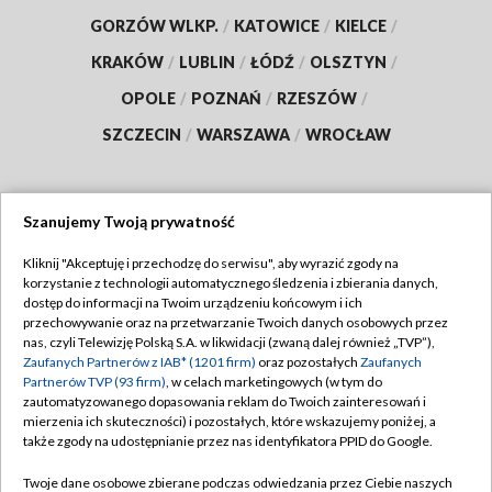
GORZÓW WLKP.
/
KATOWICE
/
KIELCE
/
KRAKÓW
/
LUBLIN
/
ŁÓDŹ
/
OLSZTYN
/
OPOLE
/
POZNAŃ
/
RZESZÓW
/
SZCZECIN
/
WARSZAWA
/
WROCŁAW
Szanujemy Twoją prywatność
Dołącz do nas:
Kliknij "Akceptuję i przechodzę do serwisu", aby wyrazić zgody na
korzystanie z technologii automatycznego śledzenia i zbierania danych,
TVP
dostęp do informacji na Twoim urządzeniu końcowym i ich
Abonament TVP
przechowywanie oraz na przetwarzanie Twoich danych osobowych przez
Regulamin TVP
nas, czyli Telewizję Polską S.A. w likwidacji (zwaną dalej również „TVP”),
Emisja w TVP
Polityka prywatności
Zaufanych Partnerów z IAB* (1201 firm)
oraz pozostałych
Zaufanych
Partnerów TVP (93 firm)
, w celach marketingowych (w tym do
Centrum informacji TVP
Moje zgody
zautomatyzowanego dopasowania reklam do Twoich zainteresowań i
mierzenia ich skuteczności) i pozostałych, które wskazujemy poniżej, a
Naziemna Telewizja Cyfrowa
Pomoc
także zgody na udostępnianie przez nas identyfikatora PPID do Google.
Sklep TVP
Biuro reklamy
Twoje dane osobowe zbierane podczas odwiedzania przez Ciebie naszych