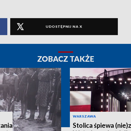
UDOSTĘPNIJ NA X
ZOBACZ TAKŻE
WARSZAWA
ania
Stolica śpiewa (nie)