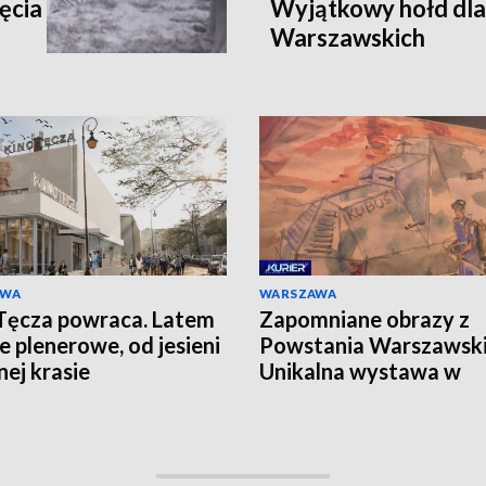
ęcia
Wyjątkowy hołd dl
Warszawskich
AWA
WARSZAWA
Tęcza powraca. Latem
Zapomniane obrazy z
e plenerowe, od jesieni
Powstania Warszawski
nej krasie
Unikalna wystawa w
Instytucie Pileckiego