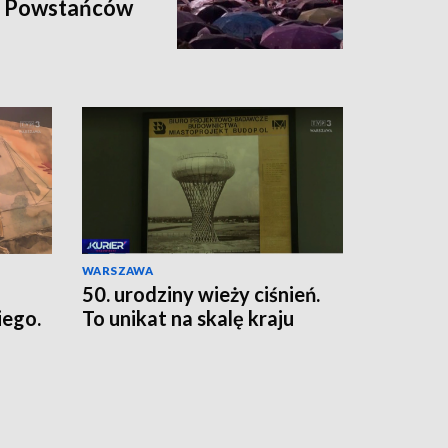
a Powstańców
WARSZAWA
50. urodziny wieży ciśnień.
ego.
To unikat na skalę kraju