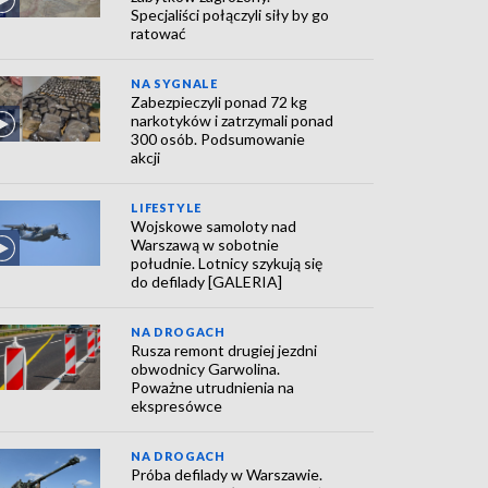
Specjaliści połączyli siły by go
ratować
NA SYGNALE
Zabezpieczyli ponad 72 kg
narkotyków i zatrzymali ponad
300 osób. Podsumowanie
akcji
LIFESTYLE
Wojskowe samoloty nad
Warszawą w sobotnie
południe. Lotnicy szykują się
do defilady [GALERIA]
NA DROGACH
Rusza remont drugiej jezdni
obwodnicy Garwolina.
Poważne utrudnienia na
ekspresówce
NA DROGACH
Próba defilady w Warszawie.