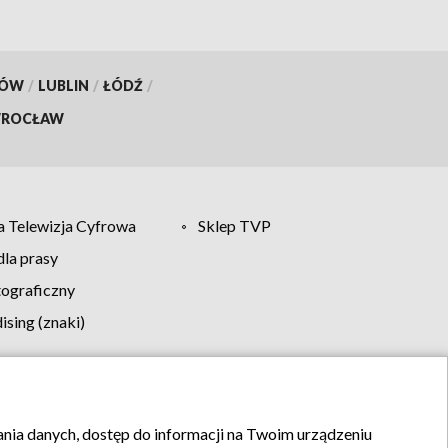
KÓW
/
LUBLIN
/
ŁÓDŹ
/
ROCŁAW
 Telewizja Cyfrowa
Sklep TVP
la prasy
tograficzny
sing (znaki)
klamy
Kontakt
rania danych, dostęp do informacji na Twoim urządzeniu