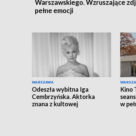
Warszawskiego. Wzruszające zdj
pełne emocji
WARSZAWA
WARSZ
Odeszła wybitna Iga
Kino 
Cembrzyńska. Aktorka
seans
znana z kultowej
w peł
Hydrozagadki miała 87 lat