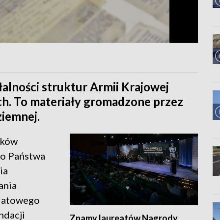
łalności struktur Armii Krajowej
h. To materiały gromadzone przez
iemnej.
yków
go Państwa
ia
ania
wiatowego
ndacji
Znamy laureatów Nagrody