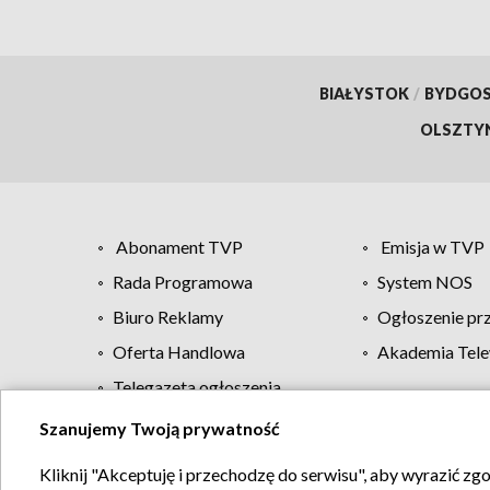
BIAŁYSTOK
/
BYDGO
OLSZTY
Abonament TVP
Emisja w TVP
Rada Programowa
System NOS
Biuro Reklamy
Ogłoszenie pr
Oferta Handlowa
Akademia Tele
Telegazeta ogłoszenia
Szanujemy Twoją prywatność
Regulamin TVP
Kliknij "Akceptuję i przechodzę do serwisu", aby wyrazić zg