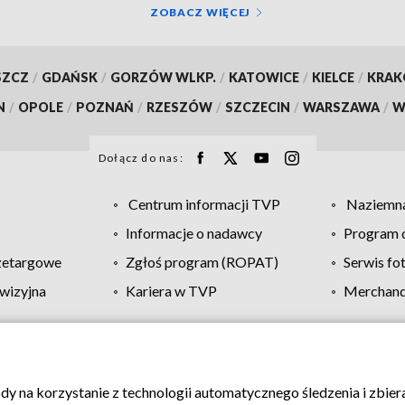
ZOBACZ WIĘCEJ
SZCZ
/
GDAŃSK
/
GORZÓW WLKP.
/
KATOWICE
/
KIELCE
/
KRA
N
/
OPOLE
/
POZNAŃ
/
RZESZÓW
/
SZCZECIN
/
WARSZAWA
/
W
Dołącz do nas:
Centrum informacji TVP
Naziemna
Informacje o nadawcy
Program d
zetargowe
Zgłoś program (ROPAT)
Serwis fo
wizyjna
Kariera w TVP
Merchandi
Polityka prywatności
Moje zgody
Pomoc
Biuro re
ody na korzystanie z technologii automatycznego śledzenia i zbie