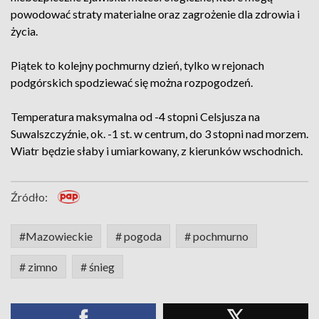
powodować straty materialne oraz zagrożenie dla zdrowia i
życia.
Piątek to kolejny pochmurny dzień, tylko w rejonach
podgórskich spodziewać się można rozpogodzeń.
Temperatura maksymalna od -4 stopni Celsjusza na
Suwalszczyźnie, ok. -1 st. w centrum, do 3 stopni nad morzem.
Wiatr będzie słaby i umiarkowany, z kierunków wschodnich.
Źródło:
#Mazowieckie
# pogoda
# pochmurno
# zimno
# śnieg