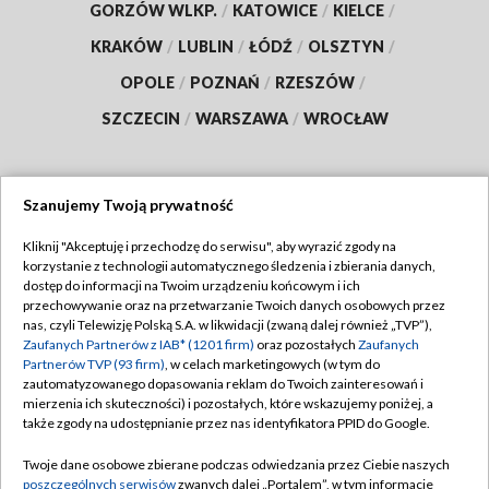
GORZÓW WLKP.
/
KATOWICE
/
KIELCE
/
KRAKÓW
/
LUBLIN
/
ŁÓDŹ
/
OLSZTYN
/
OPOLE
/
POZNAŃ
/
RZESZÓW
/
SZCZECIN
/
WARSZAWA
/
WROCŁAW
Szanujemy Twoją prywatność
Dołącz do nas:
Kliknij "Akceptuję i przechodzę do serwisu", aby wyrazić zgody na
korzystanie z technologii automatycznego śledzenia i zbierania danych,
TVP
dostęp do informacji na Twoim urządzeniu końcowym i ich
Abonament TVP
przechowywanie oraz na przetwarzanie Twoich danych osobowych przez
Regulamin TVP
nas, czyli Telewizję Polską S.A. w likwidacji (zwaną dalej również „TVP”),
Emisja w TVP
Polityka prywatności
Zaufanych Partnerów z IAB* (1201 firm)
oraz pozostałych
Zaufanych
Partnerów TVP (93 firm)
, w celach marketingowych (w tym do
Centrum informacji TVP
Moje zgody
zautomatyzowanego dopasowania reklam do Twoich zainteresowań i
mierzenia ich skuteczności) i pozostałych, które wskazujemy poniżej, a
Naziemna Telewizja Cyfrowa
Pomoc
także zgody na udostępnianie przez nas identyfikatora PPID do Google.
Sklep TVP
Biuro reklamy
Twoje dane osobowe zbierane podczas odwiedzania przez Ciebie naszych
Rada Programowa
Kontakt
poszczególnych serwisów
zwanych dalej „Portalem”, w tym informacje