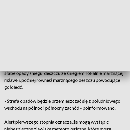
Instytut Meteorologii i Gospodarki Wodnej wydał w piątek
ostrzeżenia pierwszego stopnia przed marznącymi opadami.
Alerty obowiązują od piątku od godz. 9.15 do godz. 11 w
sobotę w województwach: lubelskim, podkarpackim,
małopolskim, świętokrzyskim, śląskim, łódzkim, a także w
znacznej części województwa mazowieckiego i na
niewielkim obszarze województwa podlaskiego.
Na wskazanym obszarze IMGW obserwuje i prognozuje
słabe opady śniegu, deszczu ze śniegiem, lokalnie marznącej
mżawki, później również marznącego deszczu powodujące
gołoledź.
- Strefa opadów będzie przemieszczać się z południowego
wschodu na północ i północny zachód - poinformowano.
Alert pierwszego stopnia oznacza, że mogą wystąpić
niebezpieczne zjawiska meteorologiczne, które mogą