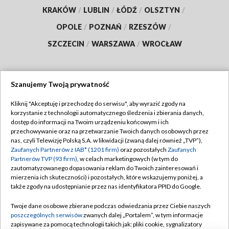
KRAKÓW
/
LUBLIN
/
ŁÓDŹ
/
OLSZTYN
/
OPOLE
/
POZNAŃ
/
RZESZÓW
/
SZCZECIN
/
WARSZAWA
/
WROCŁAW
Szanujemy Twoją prywatność
Dołącz do nas:
Kliknij "Akceptuję i przechodzę do serwisu", aby wyrazić zgody na
korzystanie z technologii automatycznego śledzenia i zbierania danych,
TVP
dostęp do informacji na Twoim urządzeniu końcowym i ich
Abonament TVP
przechowywanie oraz na przetwarzanie Twoich danych osobowych przez
Regulamin TVP
nas, czyli Telewizję Polską S.A. w likwidacji (zwaną dalej również „TVP”),
Emisja w TVP
Polityka prywatności
Zaufanych Partnerów z IAB* (1201 firm)
oraz pozostałych
Zaufanych
Partnerów TVP (93 firm)
, w celach marketingowych (w tym do
Centrum informacji TVP
Moje zgody
zautomatyzowanego dopasowania reklam do Twoich zainteresowań i
mierzenia ich skuteczności) i pozostałych, które wskazujemy poniżej, a
Naziemna Telewizja Cyfrowa
Pomoc
także zgody na udostępnianie przez nas identyfikatora PPID do Google.
Sklep TVP
Biuro reklamy
Twoje dane osobowe zbierane podczas odwiedzania przez Ciebie naszych
Rada Programowa
Kontakt
poszczególnych serwisów
zwanych dalej „Portalem”, w tym informacje
zapisywane za pomocą technologii takich jak: pliki cookie, sygnalizatory