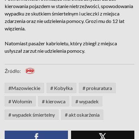
kierowania pojazdem w stanie nietrzeźwości, spowodowania
wypadku ze skutkiem śmiertelnym i ucieczki z miejsca
zdarzenia oraz nie udzielenia pomocy. Grozi mu do 12 lat
więzienia.
Natomiast pasażer kabrioletu, który zbiegł z miejsca
usłyszał zarzut nie udzielenia pomocy.
Źródło:
#Mazowieckie
# Kobyłka
# prokuratura
# Wołomin
# kierowca
# wypadek
# wypadek śmiertelny
# akt oskarżenia