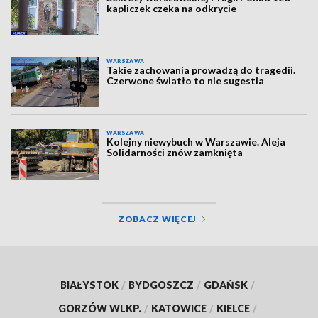
kapliczek czeka na odkrycie
WARSZAWA
Takie zachowania prowadzą do tragedii.
Czerwone światło to nie sugestia
WARSZAWA
Kolejny niewybuch w Warszawie. Aleja
Solidarności znów zamknięta
ZOBACZ WIĘCEJ
BIAŁYSTOK
/
BYDGOSZCZ
/
GDAŃSK
/
GORZÓW WLKP.
/
KATOWICE
/
KIELCE
/