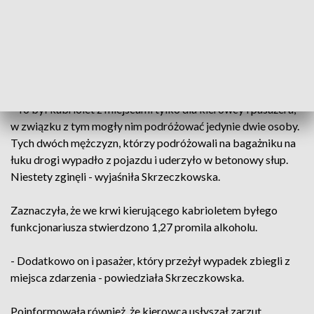
rzeczniczka prasowa Prokuratury Okręgowej Warszawa-
Praga.
Dodała, że mężczyzna przewoził dwóch pasażerów
nadwymiarowo.
- To był kabriolet z miejscami tylko dla kierowcy i pasażera,
w związku z tym mogły nim podróżować jedynie dwie osoby.
Tych dwóch mężczyzn, którzy podróżowali na bagażniku na
łuku drogi wypadło z pojazdu i uderzyło w betonowy słup.
Niestety zginęli - wyjaśniła Skrzeczkowska.
Zaznaczyła, że we krwi kierującego kabrioletem byłego
funkcjonariusza stwierdzono 1,27 promila alkoholu.
- Dodatkowo on i pasażer, który przeżył wypadek zbiegli z
miejsca zdarzenia - powiedziała Skrzeczkowska.
Poinformowała również, że kierowca usłyszał zarzut