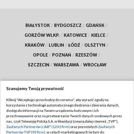
BIAŁYSTOK
/
BYDGOSZCZ
/
GDAŃSK
/
GORZÓW WLKP.
/
KATOWICE
/
KIELCE
/
KRAKÓW
/
LUBLIN
/
ŁÓDŹ
/
OLSZTYN
/
OPOLE
/
POZNAŃ
/
RZESZÓW
/
SZCZECIN
/
WARSZAWA
/
WROCŁAW
Szanujemy Twoją prywatność
Dołącz do nas:
Kliknij "Akceptuję i przechodzę do serwisu", aby wyrazić zgody na
korzystanie z technologii automatycznego śledzenia i zbierania danych,
TVP
dostęp do informacji na Twoim urządzeniu końcowym i ich
Abonament TVP
przechowywanie oraz na przetwarzanie Twoich danych osobowych przez
Regulamin TVP
nas, czyli Telewizję Polską S.A. w likwidacji (zwaną dalej również „TVP”),
Emisja w TVP
Polityka prywatności
Zaufanych Partnerów z IAB* (1201 firm)
oraz pozostałych
Zaufanych
Partnerów TVP (93 firm)
, w celach marketingowych (w tym do