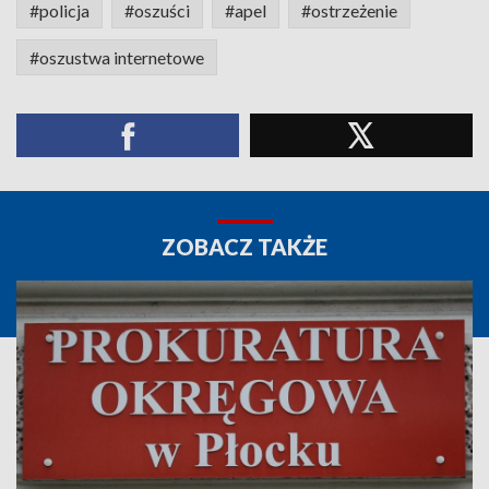
#policja
#oszuści
#apel
#ostrzeżenie
#oszustwa internetowe
ZOBACZ TAKŻE