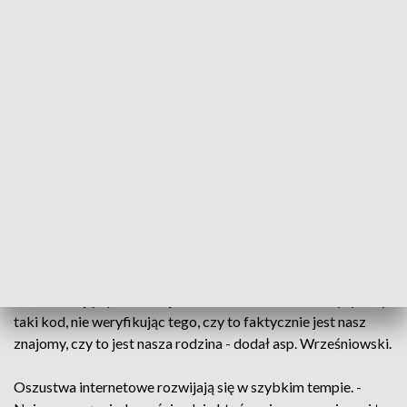
zakupów, aby wyczyścić nasze konta.
Nawet sms od bliskiej osoby może być... pułapką. To częsty
sposób wyłudzenia pieniędzy. - Bardzo często dochodzi do
kradzieży kont na portalach społecznościowych i możemy
dostać np. przez komunikator informację od brata, od siostry,
od kogoś znajomego, że bardzo potrzebna im jest szybka
pomoc w postaci przelewu albo podania kodu do szybkiej
płatności bezgotówkowej - zaznaczył asp. Krzysztof
Wrześniowski z Centralnego Biura Zwalczania
Cyberprzestępczości.
To może uśpić naszą czujność. - My się wielce nie
zastanawiając, ponieważ jest to bliska nam osoba, wysyłamy
taki kod, nie weryfikując tego, czy to faktycznie jest nasz
znajomy, czy to jest nasza rodzina - dodał asp. Wrześniowski.
Oszustwa internetowe rozwijają się w szybkim tempie. -