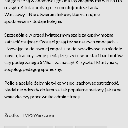
Najgorsze są wiadomości, gdzie ktoś znajomy ma wirusa i to
rozsyła. A tutaj podstęp - komentuje mieszkanka
Warszawy. - Nie otwieram linków, których się nie
spodziewam - dodaje kolejna.
Szczególnie w przedświątecznym szale zakupów można
zatracić czujność. Oszuści grają też na naszych emocjach. -
Używając takiej swojej empatii, takiej wrażliwości na niedolę
innych, tracimy swoje pieniądze, czy to w postaci banknotów
czy podejrzanego SMSa - zaznaczył Krzysztof Martyniak,
socjolog, pedagog społeczny.
Policja apeluje, żeby nie tylko w sieci zachować ostrożność.
Nadal nie odeszły do lamusa tak popularne metody, jak ta na
wnuczka czy pracownika administracji.
Źródło:
TVP3Warszawa