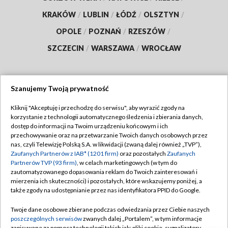
KRAKÓW
/
LUBLIN
/
ŁÓDŹ
/
OLSZTYN
/
OPOLE
/
POZNAŃ
/
RZESZÓW
/
SZCZECIN
/
WARSZAWA
/
WROCŁAW
Szanujemy Twoją prywatność
Dołącz do nas:
Kliknij "Akceptuję i przechodzę do serwisu", aby wyrazić zgody na
korzystanie z technologii automatycznego śledzenia i zbierania danych,
TVP
dostęp do informacji na Twoim urządzeniu końcowym i ich
Abonament TVP
przechowywanie oraz na przetwarzanie Twoich danych osobowych przez
Regulamin TVP
nas, czyli Telewizję Polską S.A. w likwidacji (zwaną dalej również „TVP”),
Emisja w TVP
Zaufanych Partnerów z IAB* (1201 firm)
oraz pozostałych
Zaufanych
Polityka prywatności
Partnerów TVP (93 firm)
, w celach marketingowych (w tym do
Centrum informacji TVP
Moje zgody
zautomatyzowanego dopasowania reklam do Twoich zainteresowań i
mierzenia ich skuteczności) i pozostałych, które wskazujemy poniżej, a
Naziemna Telewizja Cyfrowa
Pomoc
także zgody na udostępnianie przez nas identyfikatora PPID do Google.
Sklep TVP
Biuro reklamy
Twoje dane osobowe zbierane podczas odwiedzania przez Ciebie naszych
Rada Programowa
poszczególnych serwisów
zwanych dalej „Portalem”, w tym informacje
Kontakt
zapisywane za pomocą technologii takich jak: pliki cookie, sygnalizatory