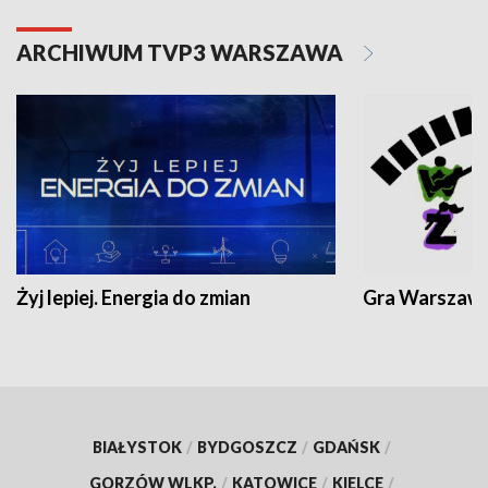
ARCHIWUM TVP3 WARSZAWA
Żyj lepiej. Energia do zmian
Gra Warszaw
BIAŁYSTOK
/
BYDGOSZCZ
/
GDAŃSK
/
GORZÓW WLKP.
/
KATOWICE
/
KIELCE
/