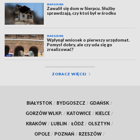
WARSZAWA
Zawalił się dom w Sierpcu. Służby
sprawdzają, czy ktoś był w środku
WARSZAWA
Wpłynął wniosek o pierwszy urzędomat.
Pomysł dobry, ale czy uda się go
zrealizować?
ZOBACZ WIĘCEJ
BIAŁYSTOK
/
BYDGOSZCZ
/
GDAŃSK
/
GORZÓW WLKP.
/
KATOWICE
/
KIELCE
/
KRAKÓW
/
LUBLIN
/
ŁÓDŹ
/
OLSZTYN
/
OPOLE
/
POZNAŃ
/
RZESZÓW
/