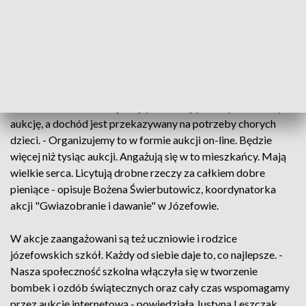
mózgowe dziecięce. Zdiagnozowano u niej zespół westa oraz
chorobę zaburzenia widzenia. Ze środków pozyskanych z
gwiazdobrania możemy kontynuować rehabilitację -
powiedziała Marta Szponarowicz, mama Mai.
To takim dzieciom jak Maja od lat pomagają mieszkańcy
Józefowa. W corocznej akcji przekazują różne przedmioty na
aukcję, a dochód jest przekazywany na potrzeby chorych
dzieci. - Organizujemy to w formie aukcji on-line. Będzie
więcej niż tysiąc aukcji. Angażują się w to mieszkańcy. Mają
wielkie serca. Licytują drobne rzeczy za całkiem dobre
pieniące - opisuje Bożena Świerbutowicz, koordynatorka
akcji "Gwiazobranie i dawanie" w Józefowie.
W akcje zaangażowani są też uczniowie i rodzice
józefowskich szkół. Każdy od siebie daje to, co najlepsze. -
Nasza społeczność szkolna włączyła się w tworzenie
bombek i ozdób świątecznych oraz cały czas wspomagamy
przez aukcję internetową - powiedziała Justyna Leszczak,