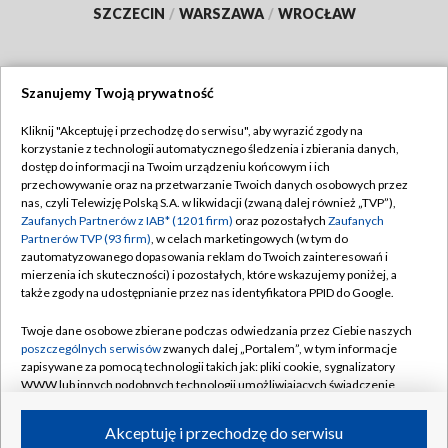
SZCZECIN
/
WARSZAWA
/
WROCŁAW
Szanujemy Twoją prywatność
Dołącz do nas:
Kliknij "Akceptuję i przechodzę do serwisu", aby wyrazić zgody na
korzystanie z technologii automatycznego śledzenia i zbierania danych,
TVP
dostęp do informacji na Twoim urządzeniu końcowym i ich
Abonament TVP
przechowywanie oraz na przetwarzanie Twoich danych osobowych przez
Regulamin TVP
nas, czyli Telewizję Polską S.A. w likwidacji (zwaną dalej również „TVP”),
Emisja w TVP
Polityka prywatności
Zaufanych Partnerów z IAB* (1201 firm)
oraz pozostałych
Zaufanych
Partnerów TVP (93 firm)
, w celach marketingowych (w tym do
Centrum informacji TVP
Moje zgody
zautomatyzowanego dopasowania reklam do Twoich zainteresowań i
mierzenia ich skuteczności) i pozostałych, które wskazujemy poniżej, a
Naziemna Telewizja Cyfrowa
Pomoc
także zgody na udostępnianie przez nas identyfikatora PPID do Google.
Sklep TVP
Biuro reklamy
Twoje dane osobowe zbierane podczas odwiedzania przez Ciebie naszych
Rada Programowa
Kontakt
poszczególnych serwisów
zwanych dalej „Portalem”, w tym informacje
zapisywane za pomocą technologii takich jak: pliki cookie, sygnalizatory
System NOS
WWW lub innych podobnych technologii umożliwiających świadczenie
dopasowanych i bezpiecznych usług, personalizację treści oraz reklam,
Informacje o nadawcy
Kanały
udostępnianie funkcji mediów społecznościowych oraz analizowanie
Akceptuję i przechodzę do serwisu
ruchu w Internecie.
Program dla prasy