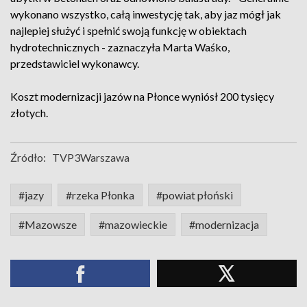
wykonano wszystko, całą inwestycję tak, aby jaz mógł jak
najlepiej służyć i spełnić swoją funkcję w obiektach
hydrotechnicznych - zaznaczyła Marta Waśko,
przedstawiciel wykonawcy.
Koszt modernizacji jazów na Płonce wyniósł 200 tysięcy
złotych.
Źródło:
TVP3Warszawa
#jazy
#rzeka Płonka
#powiat płoński
#Mazowsze
#mazowieckie
#modernizacja