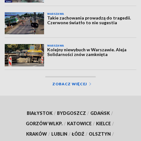
WARSZAWA
Takie zachowania prowadzą do tragedii.
Czerwone światło to nie sugestia
WARSZAWA
Kolejny niewybuch w Warszawie. Aleja
Solidarności znów zamknięta
ZOBACZ WIĘCEJ
BIAŁYSTOK
/
BYDGOSZCZ
/
GDAŃSK
/
GORZÓW WLKP.
/
KATOWICE
/
KIELCE
/
KRAKÓW
/
LUBLIN
/
ŁÓDŹ
/
OLSZTYN
/