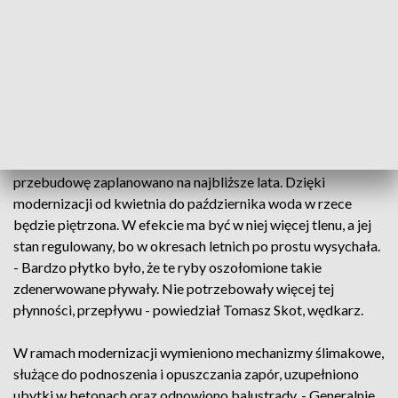
pola były zalewane. - Remont przywróci funkcjonalność tego
obiektu, co jest niezmiernie istotne w okresach suszy.
Zwiększy retencję, poprawi bioróżnorodność rzeki, dlatego
ta inwestycja była dla nas bardzo istotna - powiedziała
Aleksandra Żurańska, kier. Nadzoru Wodnego w Płońsku.
Na rzece Płonce znajduje się 6 jazów: 2 mechaniczne, które
już zmodernizowano oraz cztery kozłowe, których
przebudowę zaplanowano na najbliższe lata. Dzięki
modernizacji od kwietnia do października woda w rzece
będzie piętrzona. W efekcie ma być w niej więcej tlenu, a jej
stan regulowany, bo w okresach letnich po prostu wysychała.
- Bardzo płytko było, że te ryby oszołomione takie
zdenerwowane pływały. Nie potrzebowały więcej tej
płynności, przepływu - powiedział Tomasz Skot, wędkarz.
W ramach modernizacji wymieniono mechanizmy ślimakowe,
służące do podnoszenia i opuszczania zapór, uzupełniono
ubytki w betonach oraz odnowiono balustrady. - Generalnie