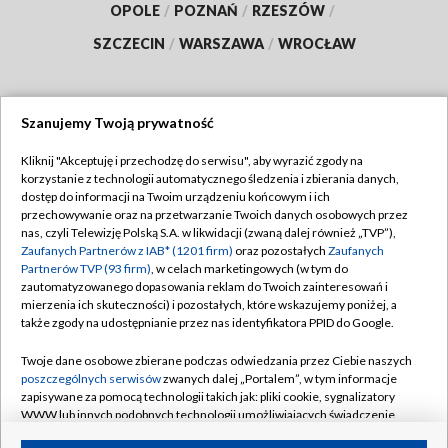
OPOLE
/
POZNAŃ
/
RZESZÓW
/
SZCZECIN
/
WARSZAWA
/
WROCŁAW
Szanujemy Twoją prywatność
Dołącz do nas:
Kliknij "Akceptuję i przechodzę do serwisu", aby wyrazić zgody na
korzystanie z technologii automatycznego śledzenia i zbierania danych,
TVP
dostęp do informacji na Twoim urządzeniu końcowym i ich
Abonament TVP
przechowywanie oraz na przetwarzanie Twoich danych osobowych przez
Regulamin TVP
nas, czyli Telewizję Polską S.A. w likwidacji (zwaną dalej również „TVP”),
Emisja w TVP
Polityka prywatności
Zaufanych Partnerów z IAB* (1201 firm)
oraz pozostałych
Zaufanych
Partnerów TVP (93 firm)
, w celach marketingowych (w tym do
Centrum informacji TVP
Moje zgody
zautomatyzowanego dopasowania reklam do Twoich zainteresowań i
mierzenia ich skuteczności) i pozostałych, które wskazujemy poniżej, a
Naziemna Telewizja Cyfrowa
Pomoc
także zgody na udostępnianie przez nas identyfikatora PPID do Google.
Sklep TVP
Biuro reklamy
Twoje dane osobowe zbierane podczas odwiedzania przez Ciebie naszych
Rada Programowa
Kontakt
poszczególnych serwisów
zwanych dalej „Portalem”, w tym informacje
zapisywane za pomocą technologii takich jak: pliki cookie, sygnalizatory
System NOS
WWW lub innych podobnych technologii umożliwiających świadczenie
dopasowanych i bezpiecznych usług, personalizację treści oraz reklam,
Informacje o nadawcy
Kanały