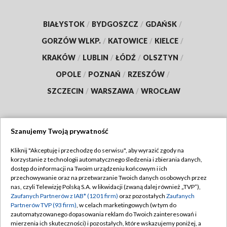
BIAŁYSTOK
/
BYDGOSZCZ
/
GDAŃSK
/
GORZÓW WLKP.
/
KATOWICE
/
KIELCE
/
KRAKÓW
/
LUBLIN
/
ŁÓDŹ
/
OLSZTYN
/
OPOLE
/
POZNAŃ
/
RZESZÓW
/
SZCZECIN
/
WARSZAWA
/
WROCŁAW
Szanujemy Twoją prywatność
Dołącz do nas:
Kliknij "Akceptuję i przechodzę do serwisu", aby wyrazić zgody na
korzystanie z technologii automatycznego śledzenia i zbierania danych,
TVP
dostęp do informacji na Twoim urządzeniu końcowym i ich
Abonament TVP
przechowywanie oraz na przetwarzanie Twoich danych osobowych przez
Regulamin TVP
nas, czyli Telewizję Polską S.A. w likwidacji (zwaną dalej również „TVP”),
Emisja w TVP
Polityka prywatności
Zaufanych Partnerów z IAB* (1201 firm)
oraz pozostałych
Zaufanych
Partnerów TVP (93 firm)
, w celach marketingowych (w tym do
Centrum informacji TVP
Moje zgody
zautomatyzowanego dopasowania reklam do Twoich zainteresowań i
mierzenia ich skuteczności) i pozostałych, które wskazujemy poniżej, a
Naziemna Telewizja Cyfrowa