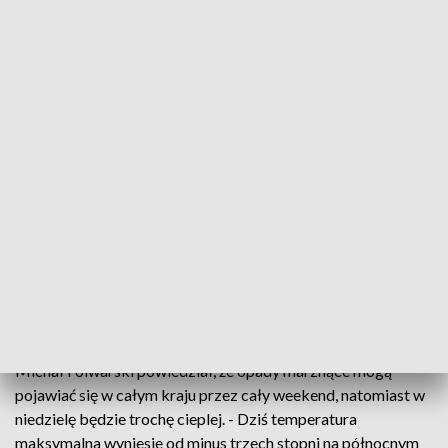
fot. TVP3 Warszawa
Nad Polskę napływa zatoka niżu znad Morza
Śródziemnego, która przyniesie nieznaczne
ocieplenie, a także opady śniegu, deszczu ze
śniegiem i opady marznące.
Synoptyk Instytutu Meteorologii i Gospodarki Wodnej
Michał Folwarski powiedział, że opady marznące mogą
pojawiać się w całym kraju przez cały weekend, natomiast w
niedzielę będzie trochę cieplej. - Dziś temperatura
maksymalna wyniesie od minus trzech stopni na północnym