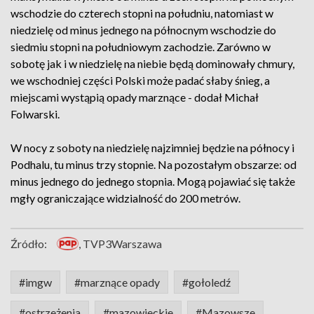
wschodzie do czterech stopni na południu, natomiast w
niedzielę od minus jednego na północnym wschodzie do
siedmiu stopni na południowym zachodzie. Zarówno w
sobotę jak i w niedzielę na niebie będą dominowały chmury,
we wschodniej części Polski może padać słaby śnieg, a
miejscami wystąpią opady marznące - dodał Michał
Folwarski.
W nocy z soboty na niedzielę najzimniej będzie na północy i
Podhalu, tu minus trzy stopnie. Na pozostałym obszarze: od
minus jednego do jednego stopnia. Mogą pojawiać się także
mgły ograniczające widzialność do 200 metrów.
Źródło:
, TVP3Warszawa
#imgw
#marznące opady
#gołoledź
#ostrzeżenia
#mazowieckie
#Mazowsze