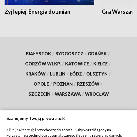
Żyj lepiej. Energia do zmian
Gra Warszaw
BIAŁYSTOK
/
BYDGOSZCZ
/
GDAŃSK
/
GORZÓW WLKP.
/
KATOWICE
/
KIELCE
/
KRAKÓW
/
LUBLIN
/
ŁÓDŹ
/
OLSZTYN
/
OPOLE
/
POZNAŃ
/
RZESZÓW
/
SZCZECIN
/
WARSZAWA
/
WROCŁAW
Szanujemy Twoją prywatność
Dołącz do nas:
Kliknij "Akceptuję i przechodzę do serwisu", aby wyrazić zgody na
korzystanie z technologii automatycznego śledzenia i zbierania danych,
TVP