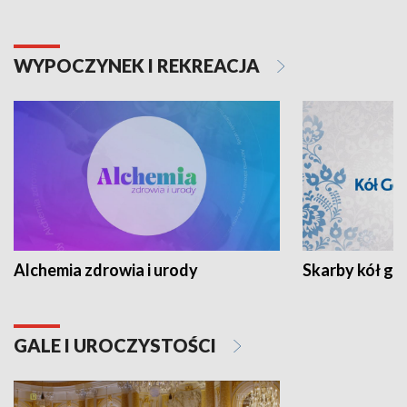
WYPOCZYNEK I REKREACJA
Alchemia zdrowia i urody
Skarby kół go
GALE I UROCZYSTOŚCI