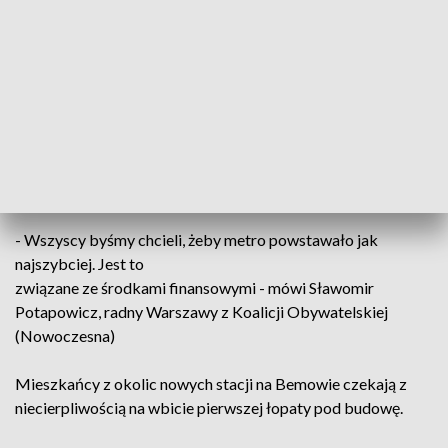
- Opóźnienia w miejskich inwestycjach to jest pewna stała.
Jesteśmy do tego
przyzwyczajeni. Dobrze by było, gdyby to metro w końcu
powstało. Miejmy
nadzieję, że pan Rafał Trzaskowski, prezydent naszego
miasta, będzie się starał, żeby to opóźnienie nie było wielkie -
mówi Oskar Hejka, radny Warszawy (PiS).
- Wszyscy byśmy chcieli, żeby metro powstawało jak
najszybciej. Jest to
związane ze środkami finansowymi - mówi Sławomir
Potapowicz, radny Warszawy z Koalicji Obywatelskiej
(Nowoczesna)
Mieszkańcy z okolic nowych stacji na Bemowie czekają z
niecierpliwością na wbicie pierwszej łopaty pod budowę.