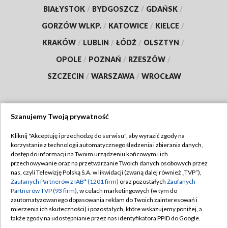
BIAŁYSTOK
/
BYDGOSZCZ
/
GDAŃSK
/
GORZÓW WLKP.
/
KATOWICE
/
KIELCE
/
KRAKÓW
/
LUBLIN
/
ŁÓDŹ
/
OLSZTYN
/
OPOLE
/
POZNAŃ
/
RZESZÓW
/
SZCZECIN
/
WARSZAWA
/
WROCŁAW
Szanujemy Twoją prywatność
Dołącz do nas:
Kliknij "Akceptuję i przechodzę do serwisu", aby wyrazić zgody na
korzystanie z technologii automatycznego śledzenia i zbierania danych,
TVP
dostęp do informacji na Twoim urządzeniu końcowym i ich
Abonament TVP
przechowywanie oraz na przetwarzanie Twoich danych osobowych przez
Regulamin TVP
nas, czyli Telewizję Polską S.A. w likwidacji (zwaną dalej również „TVP”),
Emisja w TVP
Polityka prywatności
Zaufanych Partnerów z IAB* (1201 firm)
oraz pozostałych
Zaufanych
Partnerów TVP (93 firm)
, w celach marketingowych (w tym do
Centrum informacji TVP
Moje zgody
zautomatyzowanego dopasowania reklam do Twoich zainteresowań i
mierzenia ich skuteczności) i pozostałych, które wskazujemy poniżej, a
Naziemna Telewizja Cyfrowa
Pomoc
także zgody na udostępnianie przez nas identyfikatora PPID do Google.