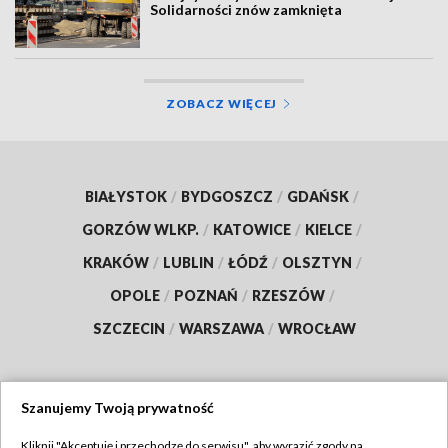
Solidarności znów zamknięta
ZOBACZ WIĘCEJ
BIAŁYSTOK
/
BYDGOSZCZ
/
GDAŃSK
/
GORZÓW WLKP.
/
KATOWICE
/
KIELCE
/
KRAKÓW
/
LUBLIN
/
ŁÓDŹ
/
OLSZTYN
/
OPOLE
/
POZNAŃ
/
RZESZÓW
/
SZCZECIN
/
WARSZAWA
/
WROCŁAW
Szanujemy Twoją prywatność
Dołącz do nas:
Kliknij "Akceptuję i przechodzę do serwisu", aby wyrazić zgody na