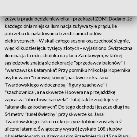
symboliczny, bo do iluminacji od wielu lat używa się
energooszczędnych diod eko-LED, więc oszczędność w
zużyciu prądu będzie niewielka - przekazał ZDM. Dodano, że
każdego dnia miejska iluminacja zużywa tyle prądu, ile
potrzeba do naładowania trzech samochodów
elektrycznych. - W skali całego sezonu oszczędność sięgnie,
więc kilkudziesięciu tysięcy złotych - wyjaśniono. Świąteczna
iluminacja to m.in. choinka na placu Zamkowym, w której
sąsiedztwie znajdą się dekoracje "sprzedawca balonów" i
"warszawska katarynka". Przy pomniku Mikołaja Kopernika
usytuowano "tramwaj konny", na skwerze ks. Jana
Twardowskiego widoczne są "figury szachowe" i
"szachownica", a na skwerze Hoovera na przejażdżkę
zaprasza "obrotowa karuzela". Tutaj także znajduje się
"altana dla zakochanych". Do tego dochodzi jeszcze długi na
54 metry "tunel świetlny" przy skwerze ks. Jana
Twardowskiego. Jak co roku przyozdobione zostały też
uliczne latarnie. Świąteczny wystrój zyskało 108 słupów
oświetleniowych na Krakowskim Przedmieściu i 15 na Placu