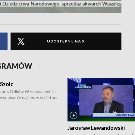
UDOSTĘPNIJ NA X
OGRAMÓW
 Szolc
karzy Dzików Warszawa był to
cydowanie najlepszy w historii.
pierwszy raz sięgnęli po
rodowe trofeum, wygrywając
ocno Europejską. Potem zaczęli
ekstraklasę. Po sezonie
Jarosław Lewandowski
ym zadebiutowali w fazie play-
ą zwieńczyli zdobyciem