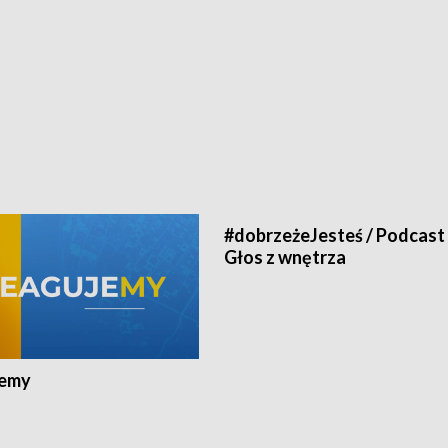
#dobrzeżeJesteś / Podcast 
Głos z wnętrza
jemy