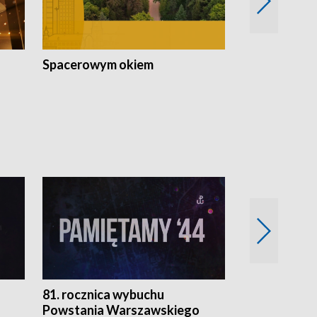
Spacerowym okiem
Filmowe spo
81. rocznica wybuchu
Retro Wawa
Powstania Warszawskiego