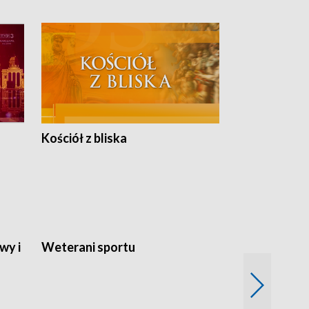
Kościół z bliska
wy i
Weterani sportu