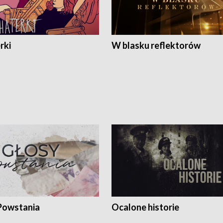
rki
W blasku reflektorów
Powstania
Ocalone historie