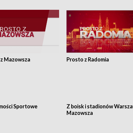
 z Mazowsza
Prosto z Radomia
ości Sportowe
Z boisk i stadionów Warsza
Mazowsza