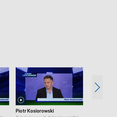
Piotr Kosiorowski
Tomasz Mat