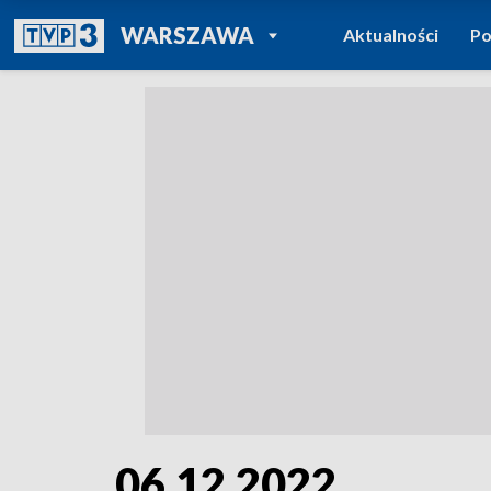
POWRÓT DO
WARSZAWA
Aktualności
Po
TVP REGIONY
06.12.2022