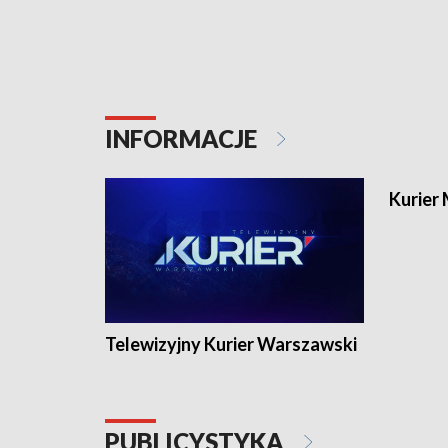
78:70 i w finałowej serii triumfowali
pierwszeg
cztery do trzech. Gościem Bogdana
rozgrywka
Saternusa jest drugi trener koszykarzy
gościem B
Legii Warszawa, Maciej Jamrozik.
Michał Sz
Warszawa
INFORMACJE
Kurier
Telewizyjny Kurier Warszawski
PUBLICYSTYKA