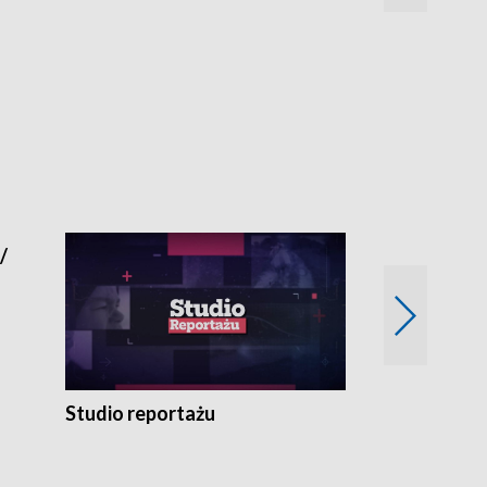
Najlepsi Sp
2024
/
Studio reportażu
Eksperyment