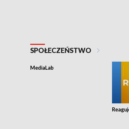
Plebiscyt Najlepsi Sportowcy
Warszawy 2025
SPOŁECZEŃSTWO
MediaLab
Reagu