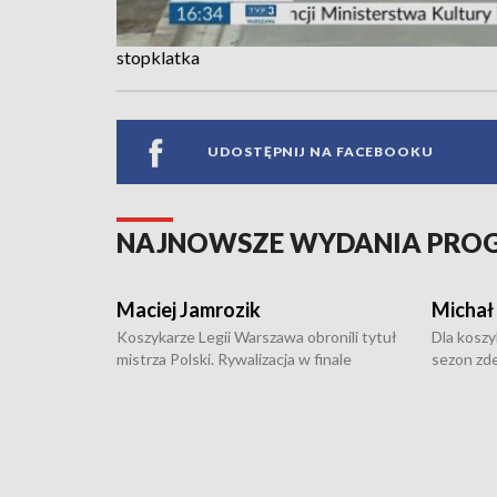
stopklatka
UDOSTĘPNIJ NA FACEBOOKU
NAJNOWSZE WYDANIA PR
Maciej Jamrozik
Michał
Koszykarze Legii Warszawa obronili tytuł
Dla koszy
mistrza Polski. Rywalizacja w finale
sezon zde
ekstraklasy toczyła się do czterech
Najpierw 
zwycięstw i dopiero ostatni, siódmy mecz
międzyna
okazał się decydujący. W hali przy
Ligę Półn
Obrońców Tobruku na Bemowie
podbijać 
podopieczni estońskiego trenera Heiko
zasadnicz
Rannuli wygrali z Zastalem Zielona Góra
off, któr