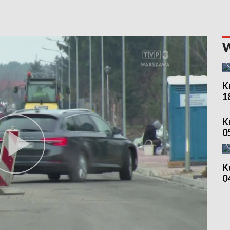
K
1
K
0
K
0