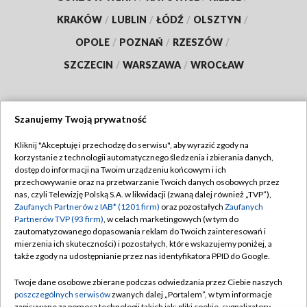
KRAKÓW
/
LUBLIN
/
ŁÓDŹ
/
OLSZTYN
/
OPOLE
/
POZNAŃ
/
RZESZÓW
/
SZCZECIN
/
WARSZAWA
/
WROCŁAW
Szanujemy Twoją prywatność
Dołącz do nas:
Kliknij "Akceptuję i przechodzę do serwisu", aby wyrazić zgody na
korzystanie z technologii automatycznego śledzenia i zbierania danych,
TVP
dostęp do informacji na Twoim urządzeniu końcowym i ich
Abonament TVP
przechowywanie oraz na przetwarzanie Twoich danych osobowych przez
Regulamin TVP
nas, czyli Telewizję Polską S.A. w likwidacji (zwaną dalej również „TVP”),
Emisja w TVP
Zaufanych Partnerów z IAB* (1201 firm)
oraz pozostałych
Zaufanych
Polityka prywatności
Partnerów TVP (93 firm)
, w celach marketingowych (w tym do
Centrum informacji TVP
Moje zgody
zautomatyzowanego dopasowania reklam do Twoich zainteresowań i
mierzenia ich skuteczności) i pozostałych, które wskazujemy poniżej, a
Naziemna Telewizja Cyfrowa
Pomoc
także zgody na udostępnianie przez nas identyfikatora PPID do Google.
Sklep TVP
Biuro reklamy
Twoje dane osobowe zbierane podczas odwiedzania przez Ciebie naszych
Rada Programowa
poszczególnych serwisów
zwanych dalej „Portalem”, w tym informacje
Kontakt
zapisywane za pomocą technologii takich jak: pliki cookie, sygnalizatory