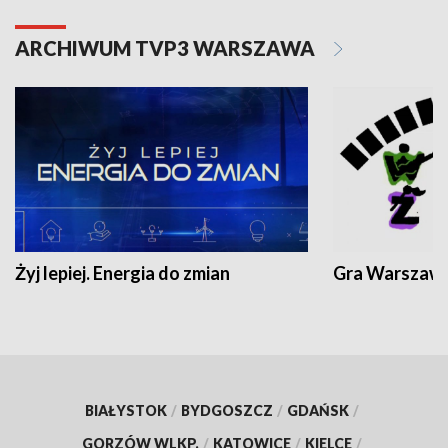
ARCHIWUM TVP3 WARSZAWA
Żyj lepiej. Energia do zmian
Gra Warszaw
BIAŁYSTOK
/
BYDGOSZCZ
/
GDAŃSK
/
GORZÓW WLKP.
/
KATOWICE
/
KIELCE
/