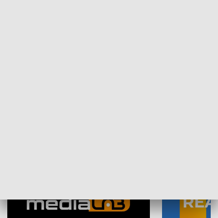
Plebiscyt Najlepsi Sportowcy
Wiadomości 
Warszawy 2025
SPOŁECZEŃSTWO