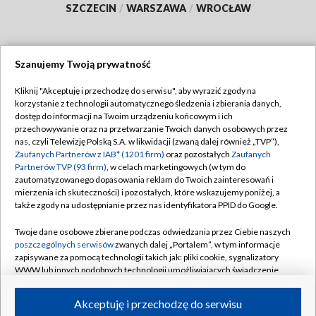
SZCZECIN
/
WARSZAWA
/
WROCŁAW
Szanujemy Twoją prywatność
Dołącz do nas:
Kliknij "Akceptuję i przechodzę do serwisu", aby wyrazić zgody na
korzystanie z technologii automatycznego śledzenia i zbierania danych,
TVP
dostęp do informacji na Twoim urządzeniu końcowym i ich
Abonament TVP
przechowywanie oraz na przetwarzanie Twoich danych osobowych przez
Regulamin TVP
nas, czyli Telewizję Polską S.A. w likwidacji (zwaną dalej również „TVP”),
Emisja w TVP
Zaufanych Partnerów z IAB* (1201 firm)
oraz pozostałych
Zaufanych
Polityka prywatności
Partnerów TVP (93 firm)
, w celach marketingowych (w tym do
Centrum informacji TVP
Moje zgody
zautomatyzowanego dopasowania reklam do Twoich zainteresowań i
mierzenia ich skuteczności) i pozostałych, które wskazujemy poniżej, a
Naziemna Telewizja Cyfrowa
Pomoc
także zgody na udostępnianie przez nas identyfikatora PPID do Google.
Sklep TVP
Biuro reklamy
Twoje dane osobowe zbierane podczas odwiedzania przez Ciebie naszych
Rada Programowa
poszczególnych serwisów
zwanych dalej „Portalem”, w tym informacje
Kontakt
zapisywane za pomocą technologii takich jak: pliki cookie, sygnalizatory
System NOS
WWW lub innych podobnych technologii umożliwiających świadczenie
dopasowanych i bezpiecznych usług, personalizację treści oraz reklam,
Informacje o nadawcy
Kanały
udostępnianie funkcji mediów społecznościowych oraz analizowanie
Akceptuję i przechodzę do serwisu
ruchu w Internecie.
Program dla prasy