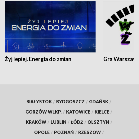
Żyj lepiej. Energia do zmian
Gra Warszaw
BIAŁYSTOK
/
BYDGOSZCZ
/
GDAŃSK
/
GORZÓW WLKP.
/
KATOWICE
/
KIELCE
/
KRAKÓW
/
LUBLIN
/
ŁÓDŹ
/
OLSZTYN
/
OPOLE
/
POZNAŃ
/
RZESZÓW
/