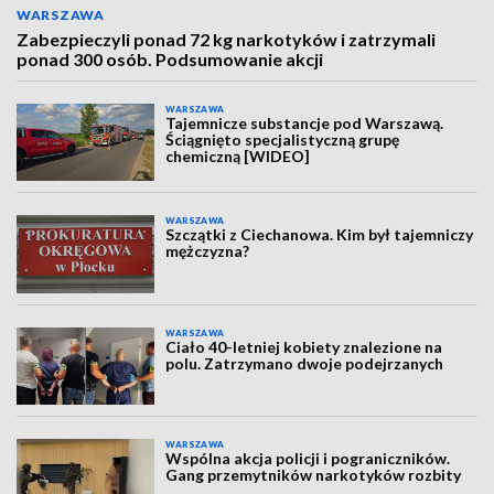
WARSZAWA
Zabezpieczyli ponad 72 kg narkotyków i zatrzymali
ponad 300 osób. Podsumowanie akcji
WARSZAWA
Tajemnicze substancje pod Warszawą.
Ściągnięto specjalistyczną grupę
chemiczną [WIDEO]
WARSZAWA
Szczątki z Ciechanowa. Kim był tajemniczy
mężczyzna?
WARSZAWA
Ciało 40-letniej kobiety znalezione na
polu. Zatrzymano dwoje podejrzanych
WARSZAWA
Wspólna akcja policji i pograniczników.
Gang przemytników narkotyków rozbity