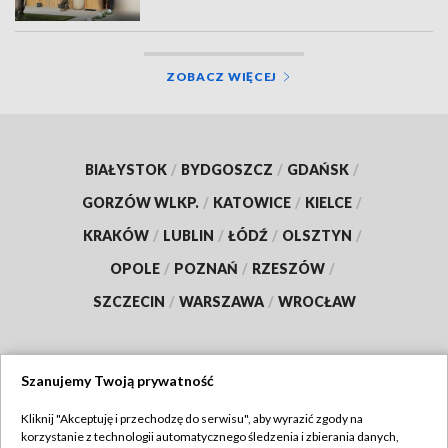
ZOBACZ WIĘCEJ
BIAŁYSTOK
/
BYDGOSZCZ
/
GDAŃSK
/
GORZÓW WLKP.
/
KATOWICE
/
KIELCE
/
KRAKÓW
/
LUBLIN
/
ŁÓDŹ
/
OLSZTYN
/
OPOLE
/
POZNAŃ
/
RZESZÓW
/
SZCZECIN
/
WARSZAWA
/
WROCŁAW
Szanujemy Twoją prywatność
Dołącz do nas:
Kliknij "Akceptuję i przechodzę do serwisu", aby wyrazić zgody na
korzystanie z technologii automatycznego śledzenia i zbierania danych,
TVP