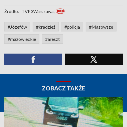
Źródło:
TVP3Warszawa,
#Józefów
#kradzież
#policja
#Mazowsze
#mazowieckie
#areszt
ZOBACZ TAKŻE