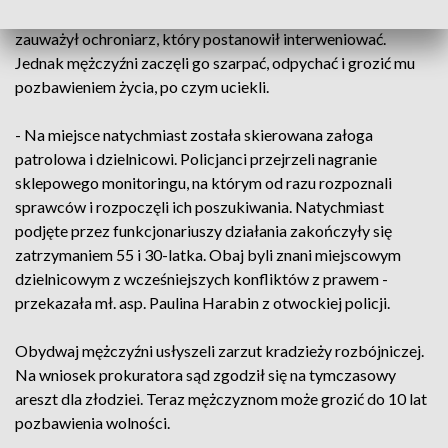
i 12 piw o łącznej wartości około 70 złotych. Kradzież
zauważył ochroniarz, który postanowił interweniować.
Jednak mężczyźni zaczęli go szarpać, odpychać i grozić mu
pozbawieniem życia, po czym uciekli.
- Na miejsce natychmiast została skierowana załoga
patrolowa i dzielnicowi. Policjanci przejrzeli nagranie
sklepowego monitoringu, na którym od razu rozpoznali
sprawców i rozpoczęli ich poszukiwania. Natychmiast
podjęte przez funkcjonariuszy działania zakończyły się
zatrzymaniem 55 i 30-latka. Obaj byli znani miejscowym
dzielnicowym z wcześniejszych konfliktów z prawem -
przekazała mł. asp. Paulina Harabin z otwockiej policji.
Obydwaj mężczyźni usłyszeli zarzut kradzieży rozbójniczej.
Na wniosek prokuratora sąd zgodził się na tymczasowy
areszt dla złodziei. Teraz mężczyznom może grozić do 10 lat
pozbawienia wolności.