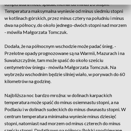
temperatura może spadać niemal do minus 20 stopni. -
Temperatura maksymalna wyniesie od minus siedmiu stopni
w kotlinach górskich, przez minus cztery na południu i minus
dwa na północy, do około jednego-dwóch stopni nad morzem
- mówiła Małgorzata Tomczuk.
Dodała, że na północnym wschodzie może padać śnieg. -
Przelotne opady prognozowane są na Warmii, Mazurach i na
Suwalszczyźnie, tam może spaść do około sześciu
centymetrów śniegu - mówiła Małgorzata Tomczuk. Na
wybrzeżu wschodnim będzie silniej wiało, w porywach do 60
kilometrów na godzinę.
Najbliższa noc bardzo mroźna: w dolinach karpackich
temperatura może spaść do minus osiemnastu stopni, a na
Podlasiu i w dolinach sudeckich do minus dwunastu stopni. W
centrum temperatura minimalna wyniesie minus dziesięć
stopni, natomiast nad morzem od minus czterech do minus
sześciu stopni. Dodatkowo na północy Polski spodziewane