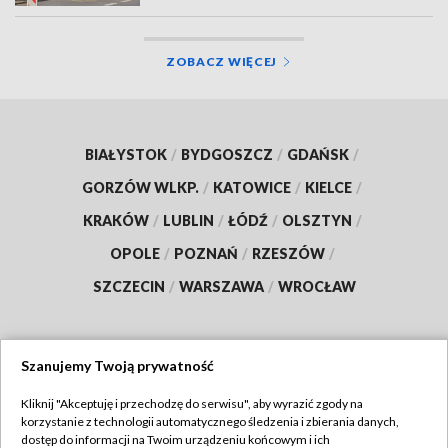
ZOBACZ WIĘCEJ
BIAŁYSTOK
/
BYDGOSZCZ
/
GDAŃSK
/
GORZÓW WLKP.
/
KATOWICE
/
KIELCE
/
KRAKÓW
/
LUBLIN
/
ŁÓDŹ
/
OLSZTYN
/
OPOLE
/
POZNAŃ
/
RZESZÓW
/
SZCZECIN
/
WARSZAWA
/
WROCŁAW
Szanujemy Twoją prywatność
Dołącz do nas:
Kliknij "Akceptuję i przechodzę do serwisu", aby wyrazić zgody na
korzystanie z technologii automatycznego śledzenia i zbierania danych,
TVP
dostęp do informacji na Twoim urządzeniu końcowym i ich