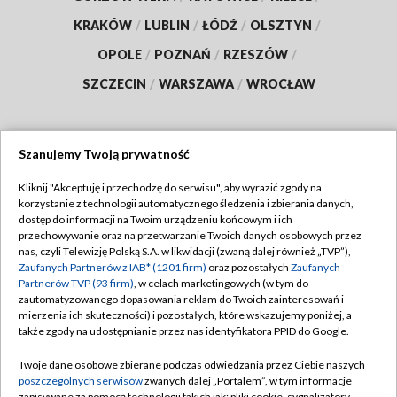
KRAKÓW
/
LUBLIN
/
ŁÓDŹ
/
OLSZTYN
/
OPOLE
/
POZNAŃ
/
RZESZÓW
/
SZCZECIN
/
WARSZAWA
/
WROCŁAW
Szanujemy Twoją prywatność
Dołącz do nas:
Kliknij "Akceptuję i przechodzę do serwisu", aby wyrazić zgody na
korzystanie z technologii automatycznego śledzenia i zbierania danych,
TVP
dostęp do informacji na Twoim urządzeniu końcowym i ich
Abonament TVP
przechowywanie oraz na przetwarzanie Twoich danych osobowych przez
Regulamin TVP
nas, czyli Telewizję Polską S.A. w likwidacji (zwaną dalej również „TVP”),
Emisja w TVP
Zaufanych Partnerów z IAB* (1201 firm)
oraz pozostałych
Zaufanych
Polityka prywatności
Partnerów TVP (93 firm)
, w celach marketingowych (w tym do
Centrum informacji TVP
Moje zgody
zautomatyzowanego dopasowania reklam do Twoich zainteresowań i
mierzenia ich skuteczności) i pozostałych, które wskazujemy poniżej, a
Naziemna Telewizja Cyfrowa
Pomoc
także zgody na udostępnianie przez nas identyfikatora PPID do Google.
Sklep TVP
Biuro reklamy
Twoje dane osobowe zbierane podczas odwiedzania przez Ciebie naszych
Rada Programowa
poszczególnych serwisów
zwanych dalej „Portalem”, w tym informacje
Kontakt
zapisywane za pomocą technologii takich jak: pliki cookie, sygnalizatory