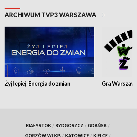
ARCHIWUM TVP3 WARSZAWA
Żyj lepiej. Energia do zmian
Gra Warszaw
BIAŁYSTOK
/
BYDGOSZCZ
/
GDAŃSK
/
GORZÓW WLKP.
/
KATOWICE
/
KIELCE
/