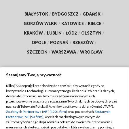
BIAŁYSTOK
/
BYDGOSZCZ
/
GDAŃSK
/
GORZÓW WLKP.
/
KATOWICE
/
KIELCE
/
KRAKÓW
/
LUBLIN
/
ŁÓDŹ
/
OLSZTYN
/
OPOLE
/
POZNAŃ
/
RZESZÓW
/
SZCZECIN
/
WARSZAWA
/
WROCŁAW
Szanujemy Twoją prywatność
Dołącz do nas:
Kliknij "Akceptuję i przechodzę do serwisu", aby wyrazić zgody na
korzystanie z technologii automatycznego śledzenia i zbierania danych,
TVP
dostęp do informacji na Twoim urządzeniu końcowym i ich
Abonament TVP
przechowywanie oraz na przetwarzanie Twoich danych osobowych przez
Regulamin TVP
nas, czyli Telewizję Polską S.A. w likwidacji (zwaną dalej również „TVP”),
Emisja w TVP
Polityka prywatności
Zaufanych Partnerów z IAB* (1201 firm)
oraz pozostałych
Zaufanych
Partnerów TVP (93 firm)
, w celach marketingowych (w tym do
Centrum informacji TVP
Moje zgody
zautomatyzowanego dopasowania reklam do Twoich zainteresowań i
mierzenia ich skuteczności) i pozostałych, które wskazujemy poniżej, a