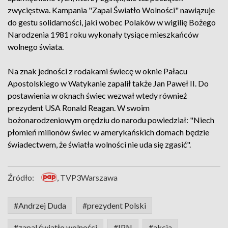
zwycięstwa. Kampania "Zapal Światło Wolności" nawiązuje
do gestu solidarności, jaki wobec Polaków w wigilię Bożego
Narodzenia 1981 roku wykonały tysiące mieszkańców
wolnego świata.
Na znak jedności z rodakami świecę w oknie Pałacu
Apostolskiego w Watykanie zapalił także Jan Paweł II. Do
postawienia w oknach świec wezwał wtedy również
prezydent USA Ronald Reagan. W swoim
bożonarodzeniowym orędziu do narodu powiedział: "Niech
płomień milionów świec w amerykańskich domach będzie
świadectwem, że światła wolności nie uda się zgasić".
Źródło:
, TVP3Warszawa
#Andrzej Duda
#prezydent Polski
#zapal światło wolności
#IPN
#akcja