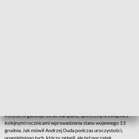
fot. PAP/Andrzej Lange
Prezydent Andrzej Duda na placu Marszałka
Józefa Piłsudskiego przy Krzyżu Papieskim, zapalił
światło w ramach finału akcji Instytutu Pamięci
Narodowej "Zapal Światło Wolności".
Instytut organizuje od lat kampanię społeczną w związku z
kolejnymi rocznicami wprowadzenia stanu wojennego 13
grudnia. Jak mówił Andrzej Duda podczas uroczystości,
upamiętniono tych, którzy zginęli, ale też początek