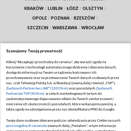
KRAKÓW
/
LUBLIN
/
ŁÓDŹ
/
OLSZTYN
/
OPOLE
/
POZNAŃ
/
RZESZÓW
/
SZCZECIN
/
WARSZAWA
/
WROCŁAW
Szanujemy Twoją prywatność
Dołącz do nas:
Kliknij "Akceptuję i przechodzę do serwisu", aby wyrazić zgody na
korzystanie z technologii automatycznego śledzenia i zbierania danych,
TVP
dostęp do informacji na Twoim urządzeniu końcowym i ich
Abonament TVP
przechowywanie oraz na przetwarzanie Twoich danych osobowych przez
Regulamin TVP
nas, czyli Telewizję Polską S.A. w likwidacji (zwaną dalej również „TVP”),
Emisja w TVP
Zaufanych Partnerów z IAB* (1201 firm)
oraz pozostałych
Zaufanych
Polityka prywatności
Partnerów TVP (93 firm)
, w celach marketingowych (w tym do
Centrum informacji TVP
Moje zgody
zautomatyzowanego dopasowania reklam do Twoich zainteresowań i
mierzenia ich skuteczności) i pozostałych, które wskazujemy poniżej, a
Naziemna Telewizja Cyfrowa
Pomoc
także zgody na udostępnianie przez nas identyfikatora PPID do Google.
Sklep TVP
Biuro reklamy
Twoje dane osobowe zbierane podczas odwiedzania przez Ciebie naszych
Rada Programowa
poszczególnych serwisów
zwanych dalej „Portalem”, w tym informacje
Kontakt
zapisywane za pomocą technologii takich jak: pliki cookie, sygnalizatory