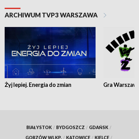
ARCHIWUM TVP3 WARSZAWA
Żyj lepiej. Energia do zmian
Gra Warszaw
BIAŁYSTOK
/
BYDGOSZCZ
/
GDAŃSK
/
GORZÓW WLKP.
/
KATOWICE
/
KIELCE
/