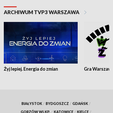
ARCHIWUM TVP3 WARSZAWA
Żyj lepiej. Energia do zmian
Gra Warszaw
BIAŁYSTOK
/
BYDGOSZCZ
/
GDAŃSK
/
GORZÓW WLKP.
/
KATOWICE
/
KIELCE
/