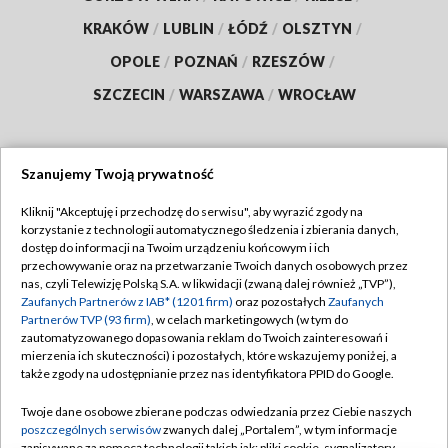
KRAKÓW
/
LUBLIN
/
ŁÓDŹ
/
OLSZTYN
/
OPOLE
/
POZNAŃ
/
RZESZÓW
/
SZCZECIN
/
WARSZAWA
/
WROCŁAW
Szanujemy Twoją prywatność
Dołącz do nas:
Kliknij "Akceptuję i przechodzę do serwisu", aby wyrazić zgody na
korzystanie z technologii automatycznego śledzenia i zbierania danych,
TVP
dostęp do informacji na Twoim urządzeniu końcowym i ich
Abonament TVP
przechowywanie oraz na przetwarzanie Twoich danych osobowych przez
Regulamin TVP
nas, czyli Telewizję Polską S.A. w likwidacji (zwaną dalej również „TVP”),
Emisja w TVP
Zaufanych Partnerów z IAB* (1201 firm)
oraz pozostałych
Zaufanych
Polityka prywatności
Partnerów TVP (93 firm)
, w celach marketingowych (w tym do
Centrum informacji TVP
Moje zgody
zautomatyzowanego dopasowania reklam do Twoich zainteresowań i
mierzenia ich skuteczności) i pozostałych, które wskazujemy poniżej, a
Naziemna Telewizja Cyfrowa
Pomoc
także zgody na udostępnianie przez nas identyfikatora PPID do Google.
Sklep TVP
Biuro reklamy
Twoje dane osobowe zbierane podczas odwiedzania przez Ciebie naszych
Rada Programowa
poszczególnych serwisów
zwanych dalej „Portalem”, w tym informacje
Kontakt
zapisywane za pomocą technologii takich jak: pliki cookie, sygnalizatory