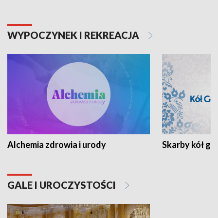
WYPOCZYNEK I REKREACJA
Alchemia zdrowia i urody
Skarby kół go
GALE I UROCZYSTOŚCI