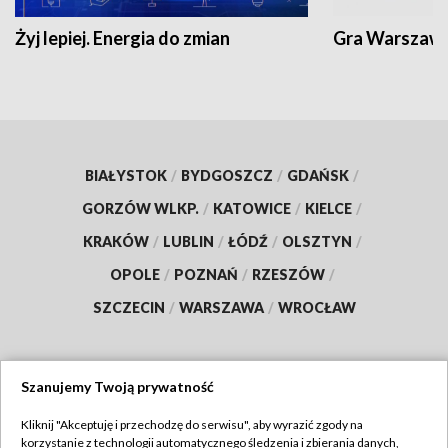
Żyj lepiej. Energia do zmian
Gra Warszaw
BIAŁYSTOK
/
BYDGOSZCZ
/
GDAŃSK
/
GORZÓW WLKP.
/
KATOWICE
/
KIELCE
/
KRAKÓW
/
LUBLIN
/
ŁÓDŹ
/
OLSZTYN
/
OPOLE
/
POZNAŃ
/
RZESZÓW
/
SZCZECIN
/
WARSZAWA
/
WROCŁAW
Szanujemy Twoją prywatność
Dołącz do nas:
Kliknij "Akceptuję i przechodzę do serwisu", aby wyrazić zgody na
korzystanie z technologii automatycznego śledzenia i zbierania danych,
TVP