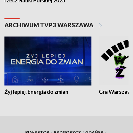
rzecz Nauki Polskiej 2025
ARCHIWUM TVP3 WARSZAWA
Żyj lepiej. Energia do zmian
Gra Warszaw
BIAŁYSTOK
/
BYDGOSZCZ
/
GDAŃSK
/