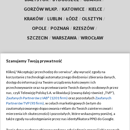
GORZÓW WLKP.
/
KATOWICE
/
KIELCE
/
KRAKÓW
/
LUBLIN
/
ŁÓDŹ
/
OLSZTYN
/
OPOLE
/
POZNAŃ
/
RZESZÓW
/
SZCZECIN
/
WARSZAWA
/
WROCŁAW
Szanujemy Twoją prywatność
Dołącz do nas:
Kliknij "Akceptuję i przechodzę do serwisu", aby wyrazić zgody na
korzystanie z technologii automatycznego śledzenia i zbierania danych,
TVP
dostęp do informacji na Twoim urządzeniu końcowym i ich
Abonament TVP
przechowywanie oraz na przetwarzanie Twoich danych osobowych przez
Regulamin TVP
nas, czyli Telewizję Polską S.A. w likwidacji (zwaną dalej również „TVP”),
Emisja w TVP
Zaufanych Partnerów z IAB* (1201 firm)
oraz pozostałych
Zaufanych
Polityka prywatności
Partnerów TVP (93 firm)
, w celach marketingowych (w tym do
Centrum informacji TVP
Moje zgody
zautomatyzowanego dopasowania reklam do Twoich zainteresowań i
mierzenia ich skuteczności) i pozostałych, które wskazujemy poniżej, a
Naziemna Telewizja Cyfrowa
Pomoc
także zgody na udostępnianie przez nas identyfikatora PPID do Google.
Sklep TVP
Biuro reklamy
Twoje dane osobowe zbierane podczas odwiedzania przez Ciebie naszych